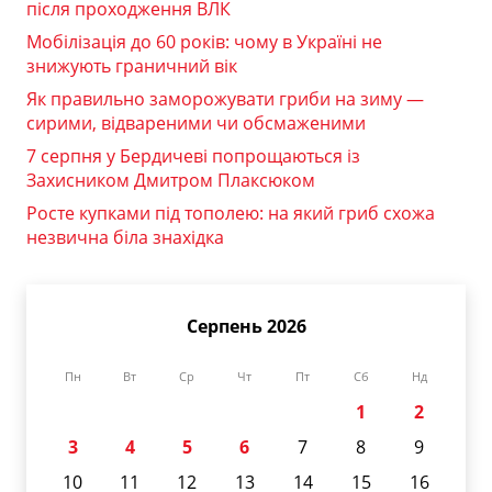
після проходження ВЛК
Мобілізація до 60 років: чому в Україні не
знижують граничний вік
Як правильно заморожувати гриби на зиму —
сирими, відвареними чи обсмаженими
7 серпня у Бердичеві попрощаються із
Захисником Дмитром Плаксюком
Росте купками під тополею: на який гриб схожа
незвична біла знахідка
Серпень 2026
Пн
Вт
Ср
Чт
Пт
Сб
Нд
1
2
3
4
5
6
7
8
9
10
11
12
13
14
15
16