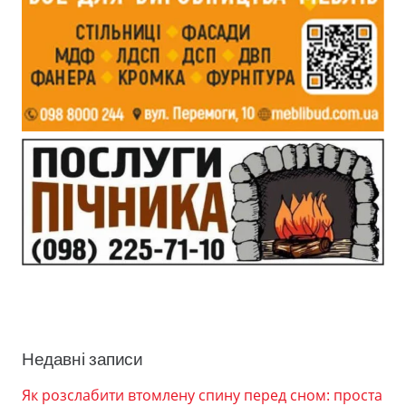
Недавні записи
Як розслабити втомлену спину перед сном: проста