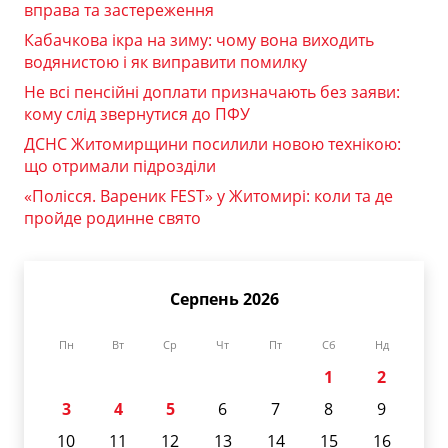
вправа та застереження
Кабачкова ікра на зиму: чому вона виходить
водянистою і як виправити помилку
Не всі пенсійні доплати призначають без заяви:
кому слід звернутися до ПФУ
ДСНС Житомирщини посилили новою технікою:
що отримали підрозділи
«Полісся. Вареник FEST» у Житомирі: коли та де
пройде родинне свято
Серпень 2026
Пн
Вт
Ср
Чт
Пт
Сб
Нд
1
2
3
4
5
6
7
8
9
10
11
12
13
14
15
16