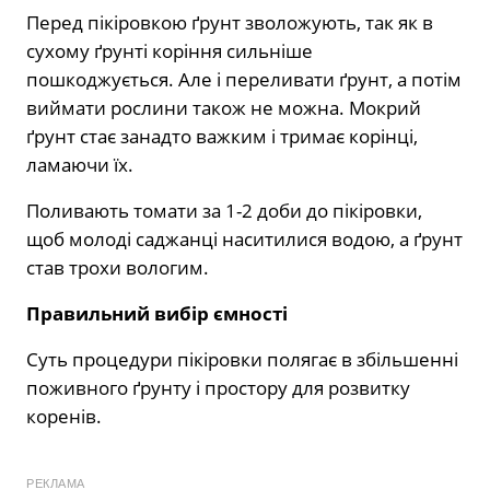
Перед пікіровкою ґрунт зволожують, так як в
сухому ґрунті коріння сильніше
пошкоджується. Але і переливати ґрунт, а потім
виймати рослини також не можна. Мокрий
ґрунт стає занадто важким і тримає корінці,
ламаючи їх.
Поливають томати за 1-2 доби до пікіровки,
щоб молоді саджанці наситилися водою, а ґрунт
став трохи вологим.
Правильний вибір ємності
Суть процедури пікіровки полягає в збільшенні
поживного ґрунту і простору для розвитку
коренів.
РЕКЛАМА