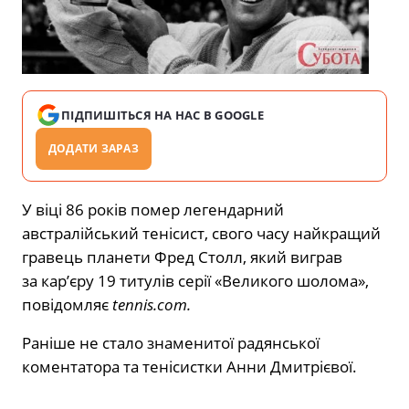
ПІДПИШІТЬСЯ НА НАС В GOOGLE
ДОДАТИ ЗАРАЗ
У віці 86 років помер легендарний
австралійський тенісист, свого часу найкращий
гравець планети Фред Столл, який виграв
за кар’єру 19 титулів серії «Великого шолома»,
повідомляє
tennis.com.
Раніше
не стало знаменитої радянської
коментатора та тенісистки Анни Дмитрієвої.