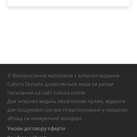
© Використання матеріалів з інтернет-видання
Субота Онлайн дозволяється лише за умови
посилання на сайт subota.online
Для інтернет-видань обов’язкове пряме, відкрите
для пошукових систем гіперпосилання у першому
абзаці на конкретний матеріал.
Умови договору оферти