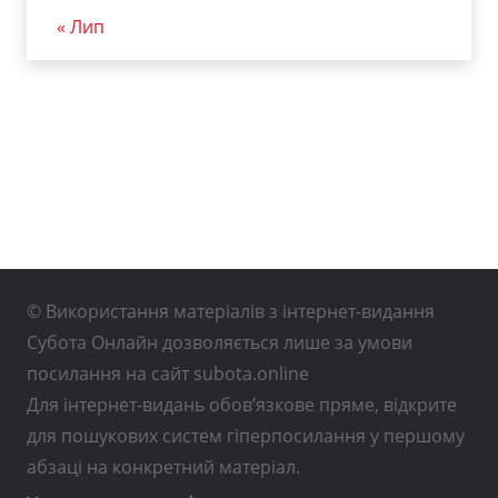
« Лип
© Використання матеріалів з інтернет-видання
Субота Онлайн дозволяється лише за умови
посилання на сайт subota.online
Для інтернет-видань обов’язкове пряме, відкрите
для пошукових систем гіперпосилання у першому
абзаці на конкретний матеріал.