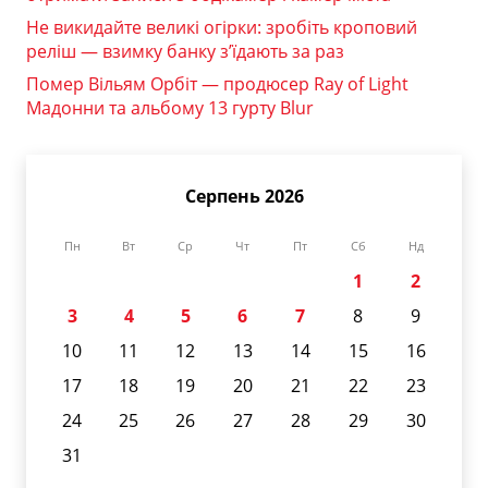
Не викидайте великі огірки: зробіть кроповий
реліш — взимку банку з’їдають за раз
Помер Вільям Орбіт — продюсер Ray of Light
Мадонни та альбому 13 гурту Blur
Серпень 2026
Пн
Вт
Ср
Чт
Пт
Сб
Нд
1
2
3
4
5
6
7
8
9
10
11
12
13
14
15
16
17
18
19
20
21
22
23
24
25
26
27
28
29
30
31