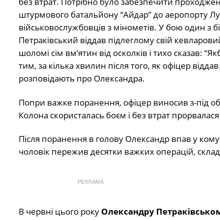
без втрат. Потрібно було забезпечити проходжен
штурмового батальйону “Айдар” до аеропорту Луг
військовослужбовців з мінометів. У бою один з 
Петраківський віддав підлеглому свій кевларови
шоломі сім вм’ятин від осколків і тихо сказав: 
тим, за кілька хвилин після того, як офіцер відда
розповідають про Олександра.
Попри важке поранення, офіцер виносив з-під об
Колона скористалась боєм і без втрат прорвалася 
Після поранення в голову Олександр впав у кому. 
чоловік пережив десятки важких операцій, складн
РЕКЛАМА
В червні цього року
Олександру Петраківсько