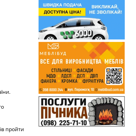
їни.
го
ків пройти