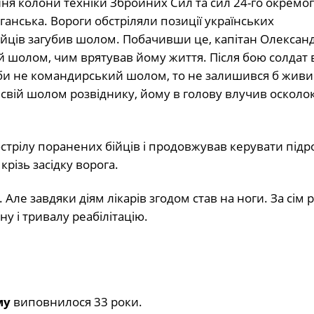
ня колони техніки Збройних Сил та сил 24-го окремо
анська. Вороги обстріляли позиції українських
бійців загубив шолом. Побачивши це, капітан Олексан
й шолом, чим врятував йому життя. Після бою солдат 
“Якби не командирський шолом, то не залишився б жив
в свій шолом розвіднику, йому в голову влучив осколок
стрілу поранених бійців і продовжував керувати підр
крізь засідку ворога.
Але завдяки діям лікарів згодом став на ноги. За сім р
у і тривалу реабілітацію.
му
виповнилося 33 роки.