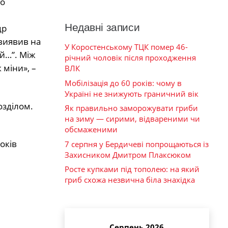
го
Недавні записи
др
виявив на
У Коростенському ТЦК помер 46-
ий…”. Між
річний чоловік після проходження
 міни», –
ВЛК
Мобілізація до 60 років: чому в
Україні не знижують граничний вік
озділом.
Як правильно заморожувати гриби
на зиму — сирими, відвареними чи
обсмаженими
оків
7 серпня у Бердичеві попрощаються із
Захисником Дмитром Плаксюком
Росте купками під тополею: на який
гриб схожа незвична біла знахідка
Серпень 2026