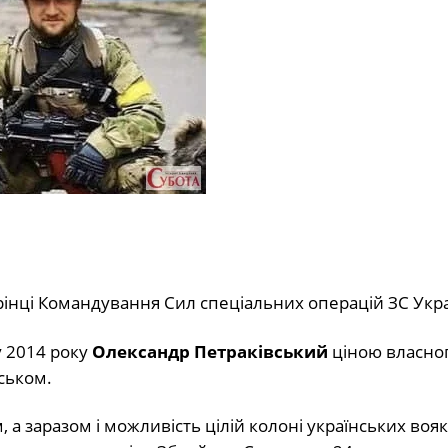
рінці Командування Сил спеціальних операцій ЗС Укра
у 2014 року
Олександр Петраківський
ціною власно
нськом.
, а заразом і можливість цілій колоні українських воя