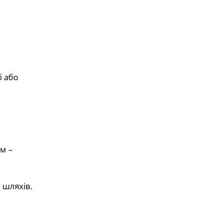
б або
м –
 шляхів.