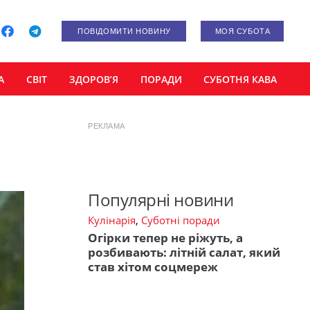
ПОВІДОМИТИ НОВИНУ
МОЯ СУБОТА
А
СВІТ
ЗДОРОВ’Я
ПОРАДИ
СУБОТНЯ КАВА
РЕКЛАМА
Популярні новини
Кулінарія
,
Суботні поради
Огірки тепер не ріжуть, а
розбивають: літній салат, який
став хітом соцмереж