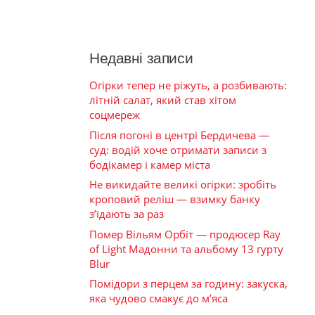
Недавні записи
Огірки тепер не ріжуть, а розбивають:
літній салат, який став хітом
соцмереж
Після погоні в центрі Бердичева —
суд: водій хоче отримати записи з
бодікамер і камер міста
Не викидайте великі огірки: зробіть
кроповий реліш — взимку банку
з’їдають за раз
Помер Вільям Орбіт — продюсер Ray
of Light Мадонни та альбому 13 гурту
Blur
Помідори з перцем за годину: закуска,
яка чудово смакує до м’яса