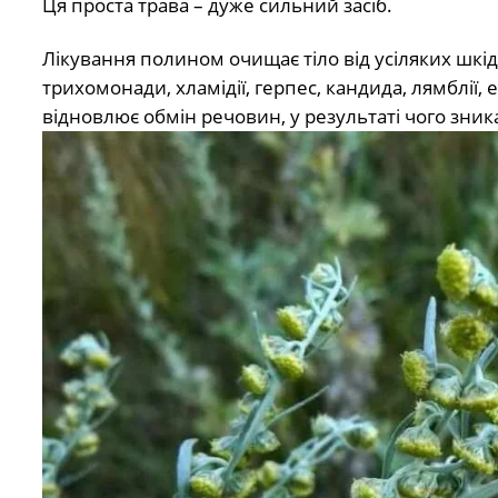
Ця проста трава – дуже сильний засіб.
Лікування полином очищає тіло від усіляких шкідл
трихомонади, хламідії, герпес, кандида, лямблії, 
відновлює обмін речовин, у результаті чого зника