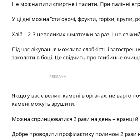
Не можна пити спиртне і палити. При палінні втр
У ці дні можна їсти овочі, фрукти, горіхи, крупи,
Хліб – 2-3 невеликих шматочки за раз. І не свіжи
Під час лікування можлива слабкість і загострен
заколоти в боці. Це свідчить про глибинне очищ
РЕКЛАМА
Якщо у вас є великі камені в органах, не варто 
камені можуть зрушити.
Можна спринцюватися 2 рази на день – вранці й 
Добре проводити профілактику полином 2 рази на