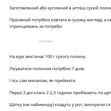
Заготовлений або куплений в аптеці сухий полин
Просіяний потрібно ковтати в сухому вигляді, а н
спринцювань за потреби.
РЕКЛАМА
На курс вистачає 100 г сухого полину.
Лікуватися полином потрібно 7 днів.
І ось сам механізм, як приймати.
Перші 3 дні кожні 2-2,5 години приймають по щіп
Щіпку (не найменшу) кладуть у рот, змочуючи с