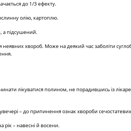
ачається до 1/3 ефекту.
 рослинну олію, картоплю.
й, а підсушений.
ня неявних хвороб. Може на деякий час заболіти сугло
ення.
починати лікуватися полином, не порадившись із лікаре
увечері – до припинення ознак хвороби сечостатевих
 рік – навесні й восени.