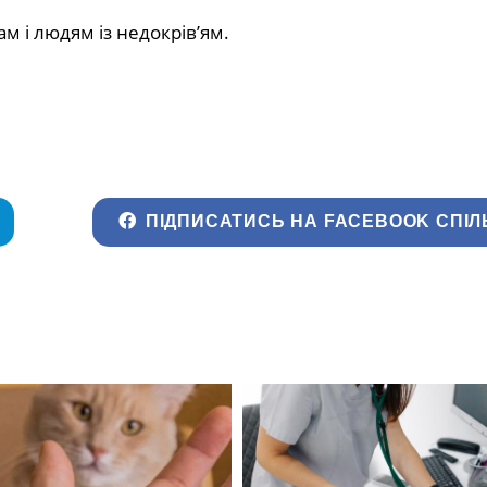
м і людям із недокрів’ям.
ПІДПИСАТИСЬ НА FACEBOOK СПІЛ