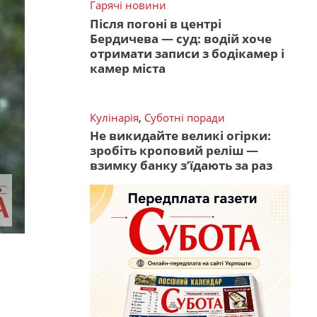
Гарячі новини
Після погоні в центрі
Бердичева — суд: водій хоче
отримати записи з бодікамер і
камер міста
Кулінарія
,
Суботні поради
Не викидайте великі огірки:
зробіть кроповий реліш —
взимку банку з’їдають за раз