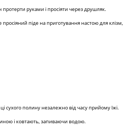
 протерти руками і просіяти через друшляк.
е просіяний піде на приготування настою для клізм,
ці сухого полину незалежно від часу прийому їжі.
линою і ковтають, запиваючи водою.