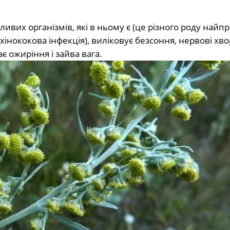
ивих організмів, які в ньому є (це різного роду найпр
ехінококова інфекція), виліковує безсоння, нервові хво
є ожиріння і зайва вага.