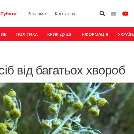
“Субота”
Реклама
Контакти
ЗИВ
ПОЛІТИКА
КРИК ДУШІ
ІНФОРМАЦІЯ
УКРАЇН
сіб від багатьох хвороб