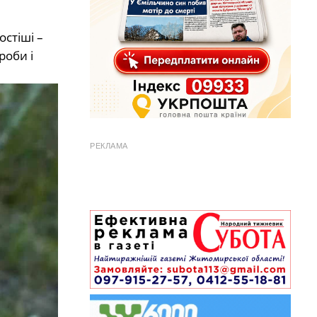
остіші –
роби і
РЕКЛАМА