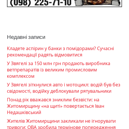
Недавні записи
Кладете аспірин у банки з помідорами? Сучасні
рекомендації радять відмовитися
У Звягелі за 150 млн грн продають виробника
ветпрепаратів із великим промисловим
комплексом
У Звягелі зіткнулися авто і мотоцикл: водій був без
свідомості, водійку деблокували рятувальники
Понад рік вважався зниклим безвісти: на
Житомирщину «на щиті» повертається Іван
Недашківський
Жителів Житомирщини закликали не ігнорувати
тривоги: ОВА зробила термінове попередження