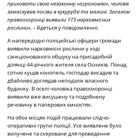
приховати свою незаконну «агрономію», чоловік
замаскував посіви в кукурудзі та малині. Загалом
правоохоронці виявили 173 нарковмісних
рослини», –
йдеться у повідомленні.
А напередодні поліцейські офіцери громади
виявили нарковмісні рослини у ході
санкціонованого обшуку на присадибній
ділянці 44-річного жителя села Осників. Понад
сотню кущів конопель господар висадив та
дбайливо доглядав неподалік власного
будинку. В оселі чоловіка правоохоронці
виявили вже висушену та подрібнену
речовину в паперових ємностях.
На обох місцях подій працювали слідчо-
оперативні групи поліції. Усе виявлене було
вилучене та скероване для проведення