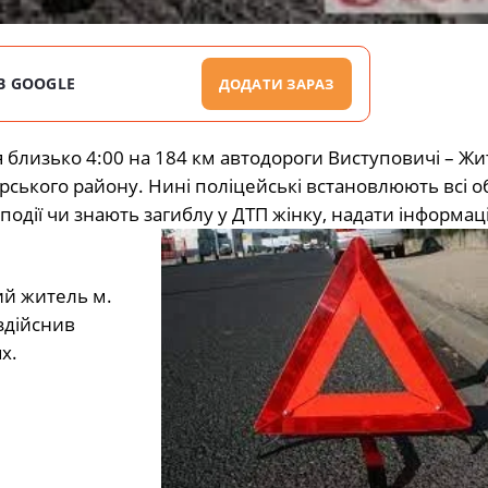
В GOOGLE
ДОДАТИ ЗАРАЗ
 близько 4:00 на 184 км автодороги Виступовичі – Жи
рського району. Нині поліцейські встановлюють всі 
події чи знають загиблу у ДТП жінку, надати інформац
ий житель м.
здійснив
х.