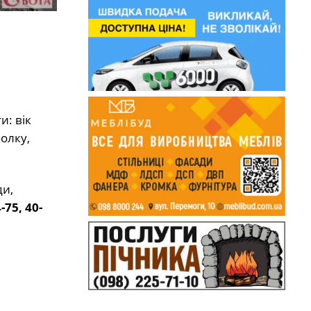
и: вік
олку,
ди,
-75, 40-