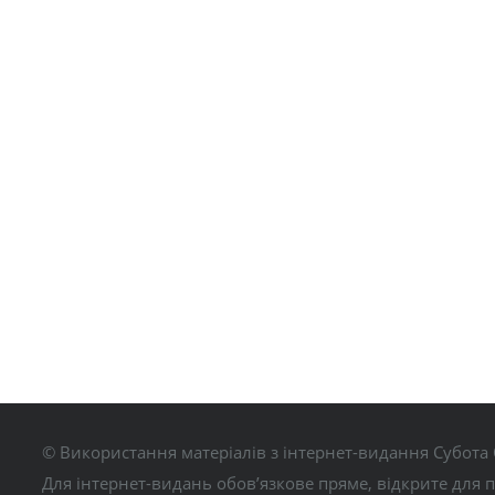
© Використання матеріалів з інтернет-видання Субота 
Для інтернет-видань обов’язкове пряме, відкрите для 