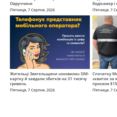
Овруччини
бодікамер і
П’ятниця, 7 Серпня, 2026
П’ятниця, 7 С
Жительці Звягельщини «оновили» SIM-
Спочатку Мо
картку й завдали збитків на 31 тисячу
«квиток за 
гривень
просили $15
П’ятниця, 7 Серпня, 2026
П’ятниця, 7 С