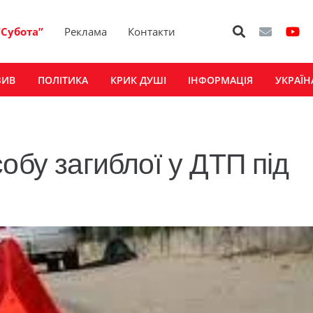
“Субота”
Реклама
Контакти
ЗИВ
ПОЛІТИКА
КРИК ДУШІ
ІНФОРМАЦІЯ
УКРАЇН
обу загиблої у ДТП під