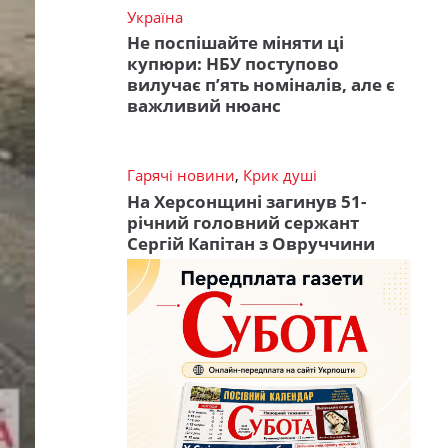
Україна
Не поспішайте міняти ці
купюри: НБУ поступово
вилучає п’ять номіналів, але є
важливий нюанс
Гарячі новини
,
Крик душі
На Херсонщині загинув 51-
річний головний сержант
Сергій Капітан з Овруччини