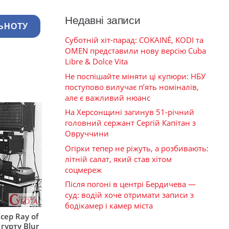
Недавні записи
ЬНОТУ
Суботній хіт-парад: COKAINÉ, KODI та
OMEN представили нову версію Cuba
Libre & Dolce Vita
Не поспішайте міняти ці купюри: НБУ
поступово вилучає п’ять номіналів,
але є важливий нюанс
На Херсонщині загинув 51-річний
головний сержант Сергій Капітан з
Овруччини
Огірки тепер не ріжуть, а розбивають:
літній салат, який став хітом
соцмереж
Після погоні в центрі Бердичева —
суд: водій хоче отримати записи з
бодікамер і камер міста
сер Ray of
гурту Blur