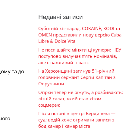
Недавні записи
Суботній хіт-парад: COKAINÉ, KODI та
OMEN представили нову версію Cuba
Libre & Dolce Vita
Не поспішайте міняти ці купюри: НБУ
поступово вилучає п’ять номіналів,
але є важливий нюанс
дому та до
На Херсонщині загинув 51-річний
головний сержант Сергій Капітан з
Овруччини
Огірки тепер не ріжуть, а розбивають:
літній салат, який став хітом
соцмереж
Після погоні в центрі Бердичева —
чого
суд: водій хоче отримати записи з
бодікамер і камер міста