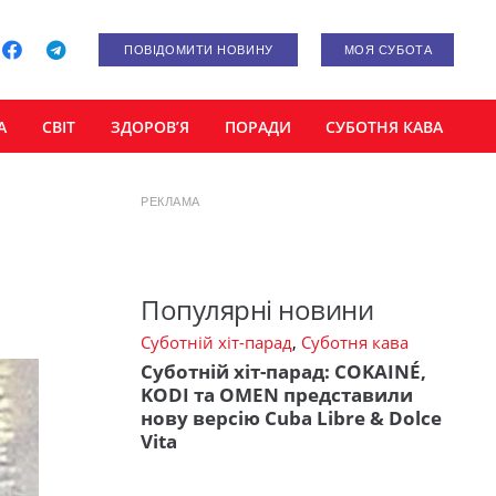
ПОВІДОМИТИ НОВИНУ
МОЯ СУБОТА
А
СВІТ
ЗДОРОВ’Я
ПОРАДИ
СУБОТНЯ КАВА
РЕКЛАМА
Популярні новини
Суботній хіт-парад
,
Суботня кава
Суботній хіт-парад: COKAINÉ,
KODI та OMEN представили
нову версію Cuba Libre & Dolce
Vita