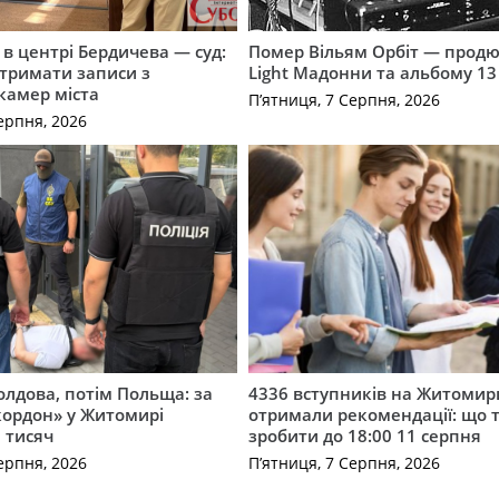
і в центрі Бердичева — суд:
Помер Вільям Орбіт — продю
отримати записи з
Light Мадонни та альбому 13 
 камер міста
П’ятниця, 7 Серпня, 2026
ерпня, 2026
лдова, потім Польща: за
4336 вступників на Житоми
кордон» у Житомирі
отримали рекомендації: що 
 тисяч
зробити до 18:00 11 серпня
ерпня, 2026
П’ятниця, 7 Серпня, 2026