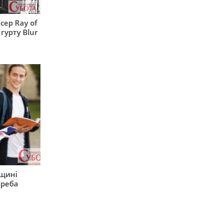
сер Ray of
гурту Blur
рщині
треба