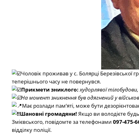
Чоловік проживав у с. Болярці Березівської г
теперішнього часу не повернувся.
Прикмети зниклого:
худорлявої тілобудови, 
На момент зникнення був одягнений у військ
Має розлади пам’яті, може бути дезорієнтова
Шановні громадяни!
Якщо ви володієте буд
Змієвського, повідомте за телефонами
097-475-6
відділку поліції.