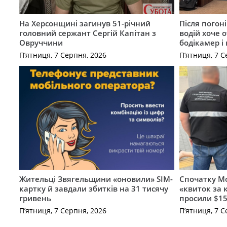
На Херсонщині загинув 51-річний
Після погон
головний сержант Сергій Капітан з
водій хоче 
Овруччини
бодікамер і
П’ятниця, 7 Серпня, 2026
П’ятниця, 7 С
Жительці Звягельщини «оновили» SIM-
Спочатку Мо
картку й завдали збитків на 31 тисячу
«квиток за 
гривень
просили $15
П’ятниця, 7 Серпня, 2026
П’ятниця, 7 С