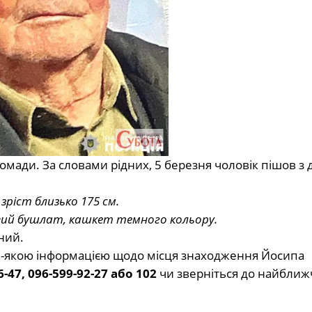
ромади. За словами рідних, 5 березня чоловік пішов з 
зріст близько 175 см.
овий бушлат, кашкет темного кольору.
ний.
ь-якою інформацією щодо місця знаходження Йосипа
6-47, 096-599-92-27 або 102
чи зверніться до найближ