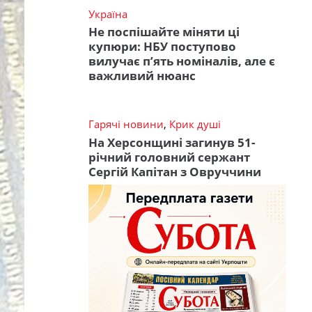
Україна
Не поспішайте міняти ці
купюри: НБУ поступово
вилучає п’ять номіналів, але є
важливий нюанс
Гарячі новини
,
Крик душі
На Херсонщині загинув 51-
річний головний сержант
Сергій Капітан з Овруччини