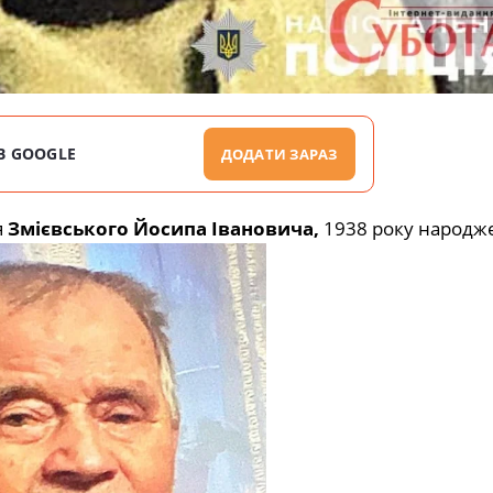
В GOOGLE
ДОДАТИ ЗАРАЗ
я
Змієвського Йосипа Івановича,
1938 року народж