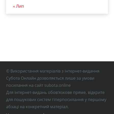
« Лип
© Використання матеріалів з інтернет-видання
Субота Онлайн дозволяється лише за умови
посилання на сайт subota.online
Для інтернет-видань обов’язкове пряме, відкрите
для пошукових систем гіперпосилання у першому
абзаці на конкретний матеріал.