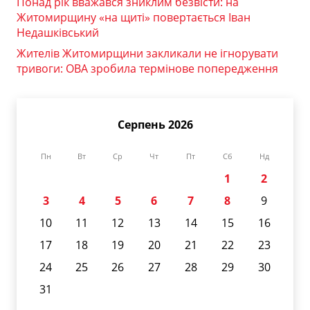
Понад рік вважався зниклим безвісти: на
Житомирщину «на щиті» повертається Іван
Недашківський
Жителів Житомирщини закликали не ігнорувати
тривоги: ОВА зробила термінове попередження
Серпень 2026
Пн
Вт
Ср
Чт
Пт
Сб
Нд
1
2
3
4
5
6
7
8
9
10
11
12
13
14
15
16
17
18
19
20
21
22
23
24
25
26
27
28
29
30
31