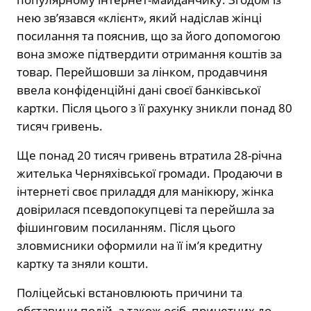
нею зв’язався «клієнт», який надіслав жінці
посилання та пояснив, що за його допомогою
вона зможе підтвердити отримання коштів за
товар. Перейшовши за лінком, продавчиня
ввела конфіденційні дані своєї банківської
картки. Після цього з її рахунку зникли понад 80
тисяч гривень.
Ще понад 20 тисяч гривень втратила 28-річна
жителька Черняхівської громади. Продаючи в
інтернеті своє приладдя для манікюру, жінка
довірилася псевдопокупцеві та перейшла за
фішинговим посиланням. Після цього
зловмисники оформили на її ім’я кредитну
картку та зняли кошти.
Поліцейські встановлюють причини та
обставини подій, а також осіб, причетних до