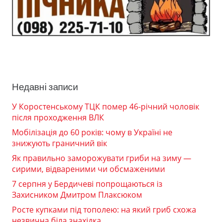
Недавні записи
У Коростенському ТЦК помер 46-річний чоловік
після проходження ВЛК
Мобілізація до 60 років: чому в Україні не
знижують граничний вік
Як правильно заморожувати гриби на зиму —
сирими, відвареними чи обсмаженими
7 серпня у Бердичеві попрощаються із
Захисником Дмитром Плаксюком
Росте купками під тополею: на який гриб схожа
незвична біла знахідка