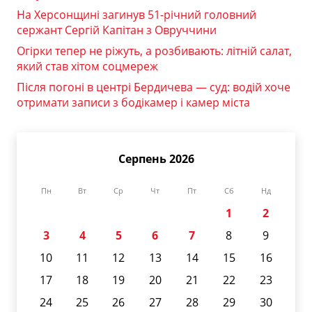
На Херсонщині загинув 51-річний головний
сержант Сергій Капітан з Овруччини
Огірки тепер не ріжуть, а розбивають: літній салат,
який став хітом соцмереж
Після погоні в центрі Бердичева — суд: водій хоче
отримати записи з бодікамер і камер міста
Серпень 2026
Пн
Вт
Ср
Чт
Пт
Сб
Нд
1
2
3
4
5
6
7
8
9
10
11
12
13
14
15
16
17
18
19
20
21
22
23
24
25
26
27
28
29
30