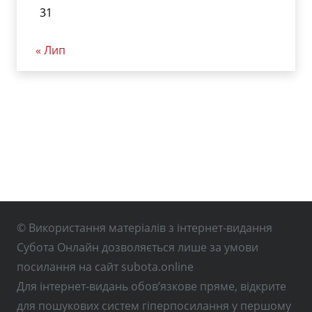
31
« Лип
© Використання матеріалів з інтернет-видання
Субота Онлайн дозволяється лише за умови
посилання на сайт subota.online
Для інтернет-видань обов’язкове пряме, відкрите
для пошукових систем гіперпосилання у першому