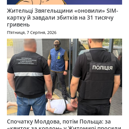
Жительці Звягельщини «оновили» SIM-
картку й завдали збитків на 31 тисячу
гривень
П’ятниця, 7 Серпня, 2026
Спочатку Молдова, потім Польща: за
«квиток за кордон» у Житомирі просили