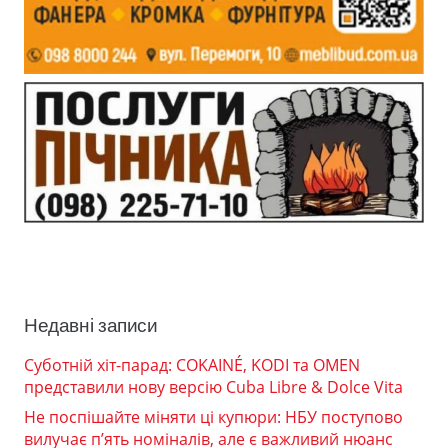
Недавні записи
Суботній хіт-парад: COKAINÉ, KODI та OMEN
представили нову версію Cuba Libre & Dolce Vita
Не поспішайте міняти ці купюри: НБУ поступово
вилучає п’ять номіналів, але є важливий нюанс