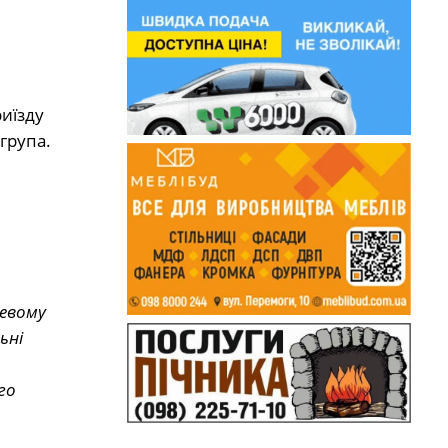
иїзду
група.
цевому
ьні
го