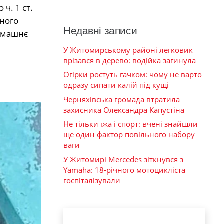
ч. 1 ст.
ного
Недавні записи
Домашнє
У Житомирському районі легковик
врізався в дерево: водійка загинула
Огірки ростуть гачком: чому не варто
одразу сипати калій під кущі
Черняхівська громада втратила
захисника Олександра Капустіна
Не тільки їжа і спорт: вчені знайшли
ще один фактор повільного набору
ваги
У Житомирі Mercedes зіткнувся з
Yamaha: 18-річного мотоцикліста
госпіталізували