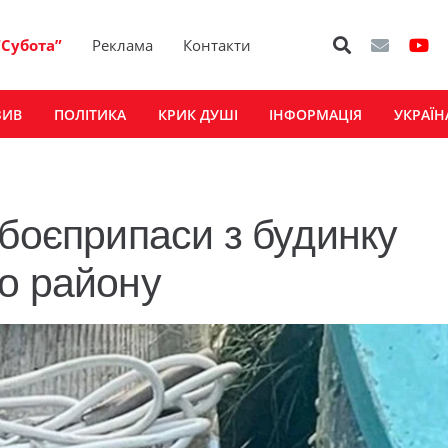
“Субота”
Реклама
Контакти
ЗИВ
ПОЛІТИКА
КРИК ДУШІ
ІНФОРМАЦІЯ
УКРАЇН
 боєприпаси з будинку
о району