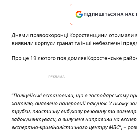
ПІДПИШІТЬСЯ НА НАС 
Днями правоохоронці Коростенщини отримали ви
виявили корпуси гранат та інші небезпечні предм
Про це 19 лютого повідомляє Коростенське район
РЕКЛАМА
“
Поліцейські встановили, що в господарському п
жителю, виявлено паперовий пакунок. У ньому чол
трубки, пластичну вибухову речовину та вогнепро
задокументували, а вилучене направили на експе
експертно-криміналістичного центру МВС
“, – ро