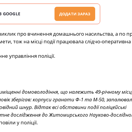
В GOOGLE
ДОДАТИ ЗАРАЗ
клик про вчинення домашнього насильства, а по пр
ети, тож на місці події працювала слідчо-оперативна 
не управління поліції.
риміщенні домоволодіння, що належить 49-річному міс
овік зберігав: корпуси гранати Ф-1 та М-50, запалювал
відний шнур. Відтак всі обставини події поліцейські
ртне дослідження до Житомирського Науково-дослідно
зповіли у поліції.