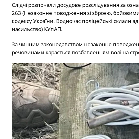
Слідчі розпочали досудове розслідування за озн
263 (Незаконне поводження зі зброєю, бойовим
кодексу України. Водночас поліцейські склали ад
насильство) КУпАП.
За чинним законодавством незаконне поводжен
речовинами карається позбавленням волі на строк