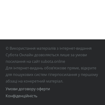
© Використання матеріалів з інтернет-видання
Субота Онлайн дозволяється лише за умови
посилання на сайт subota.online
Для інтернет-видань обов’язкове пряме, відкрите
для пошукових систем гіперпосилання у першому
абзаці на конкретний матеріал.
Умови договору оферти
Конфіденційність