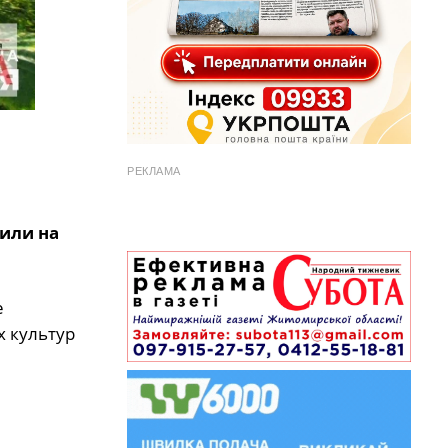
РЕКЛАМА
вили на
е
х культур