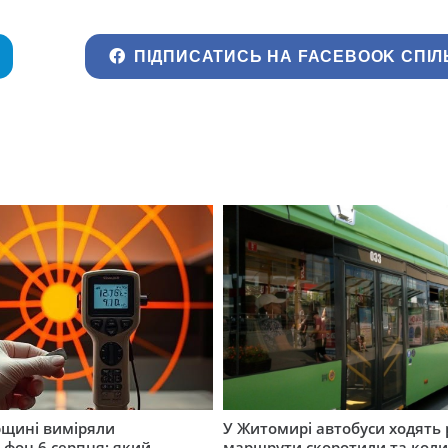
ПІДПИСАТИСЬ НА FACEBOOK СПІЛ
щині виміряли
У Житомирі автобуси ходять р
 фон 6 серпня: який
маршрути скоротили та кол