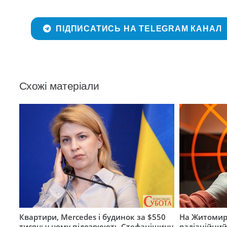
ПІДПИСАТИСЬ НА TELEGRAM КАНАЛ
Схожі матеріали
Квартири, Mercedes і будинок за $550
На Житомир
тисяч: у чому підозрюють Стефанішину
радіаційний