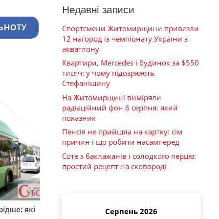
Недавні записи
Спортсмени Житомирщини привезли
ЬНОТУ
12 нагород із чемпіонату України з
акватлону
Квартири, Mercedes і будинок за $550
тисяч: у чому підозрюють
Стефанішину
На Житомирщині виміряли
радіаційний фон 6 серпня: який
показник
Пенсія не прийшла на картку: сім
причин і що робити насамперед
Соте з баклажанів і солодкого перцю:
простий рецепт на сковороді
ідше: які
Серпень 2026
и