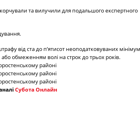
 викорчували та вилучили для подальшого експертного
дування.
штрафу від ста до п’ятисот неоподатковуваних мінімум
 або обмеженням волі на строк до трьох років.
аналі
Субота Онлайн