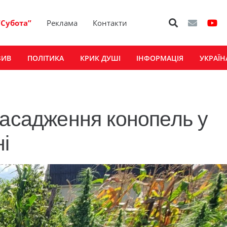
“Субота”
Реклама
Контакти
ЗИВ
ПОЛІТИКА
КРИК ДУШІ
ІНФОРМАЦІЯ
УКРАЇН
насадження конопель у
і