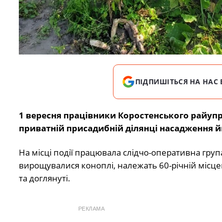
ПІДПИШІТЬСЯ НА НАС 
1 вересня працівники Коростенського райупр
приватній присадибній ділянці насадження 
На місці події працювала слідчо-оперативна груп
вирощувалися коноплі, належать 60-річній місце
та доглянуті.
РЕКЛАМА