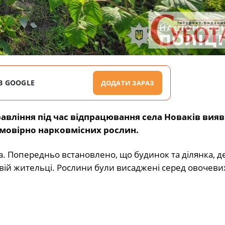
В GOOGLE
ДОДАТИ ЗАРАЗ
авління під час відпрацювання села Новаків вия
ймовірно нарковмісних рослин.
а. Попередньо встановлено, що будинок та ділянка, д
вій жительці. Рослини були висаджені серед овочеви