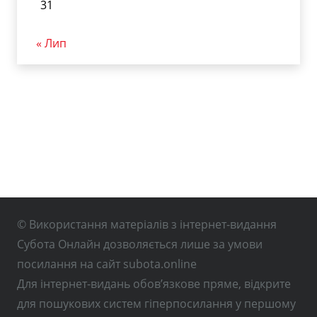
31
« Лип
© Використання матеріалів з інтернет-видання
Субота Онлайн дозволяється лише за умови
посилання на сайт subota.online
Для інтернет-видань обов’язкове пряме, відкрите
для пошукових систем гіперпосилання у першому