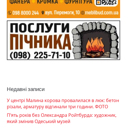
Недавні записи
У центрі Малина корова провалилася в люк: бетон
різали, арматуру відгинали три години. ФОТО
П’ять років без Олександра Ройтбурда: художник,
який змінив Одеський музей