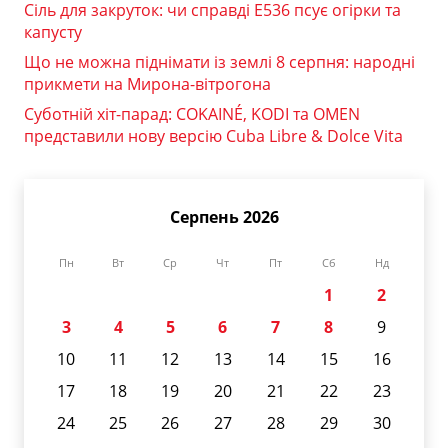
Сіль для закруток: чи справді Е536 псує огірки та
капусту
Що не можна піднімати із землі 8 серпня: народні
прикмети на Мирона-вітрогона
Суботній хіт-парад: COKAINÉ, KODI та OMEN
представили нову версію Cuba Libre & Dolce Vita
Серпень 2026
Пн
Вт
Ср
Чт
Пт
Сб
Нд
1
2
3
4
5
6
7
8
9
10
11
12
13
14
15
16
17
18
19
20
21
22
23
24
25
26
27
28
29
30