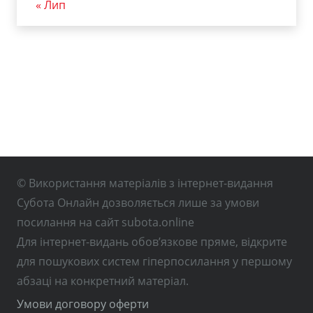
« Лип
© Використання матеріалів з інтернет-видання
Субота Онлайн дозволяється лише за умови
посилання на сайт subota.online
Для інтернет-видань обов’язкове пряме, відкрите
для пошукових систем гіперпосилання у першому
абзаці на конкретний матеріал.
Умови договору оферти