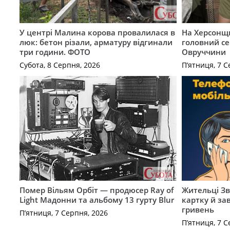
У центрі Малина корова провалилася в
На Херсонщи
люк: бетон різали, арматуру відгинали
головний се
три години. ФОТО
Овруччини
Субота, 8 Серпня, 2026
П’ятниця, 7 С
Помер Вільям Орбіт — продюсер Ray of
Жительці З
Light Мадонни та альбому 13 гурту Blur
картку й за
гривень
П’ятниця, 7 Серпня, 2026
П’ятниця, 7 С