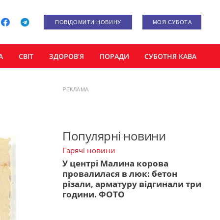
ПОВІДОМИТИ НОВИНУ
МОЯ СУБОТА
А
СВІТ
ЗДОРОВ’Я
ПОРАДИ
СУБОТНЯ КАВА
РЕКЛАМА
Популярні новини
Гарячі новини
У центрі Малина корова
провалилася в люк: бетон
різали, арматуру відгинали три
години. ФОТО