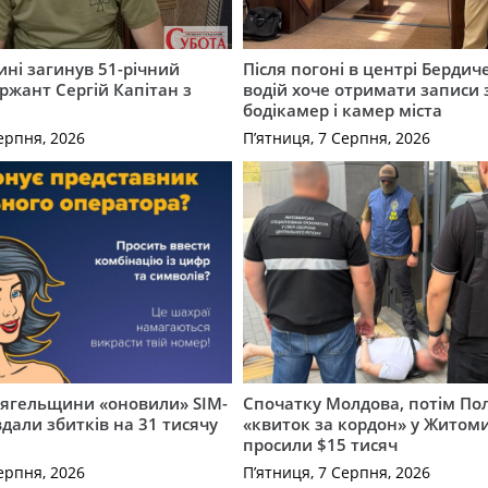
ні загинув 51-річний
Після погоні в центрі Бердич
ржант Сергій Капітан з
водій хоче отримати записи 
бодікамер і камер міста
ерпня, 2026
П’ятниця, 7 Серпня, 2026
вягельщини «оновили» SIM-
Спочатку Молдова, потім По
вдали збитків на 31 тисячу
«квиток за кордон» у Житоми
просили $15 тисяч
ерпня, 2026
П’ятниця, 7 Серпня, 2026