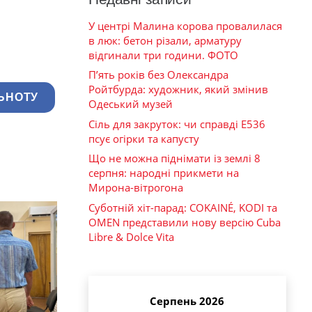
У центрі Малина корова провалилася
в люк: бетон різали, арматуру
відгинали три години. ФОТО
П’ять років без Олександра
Ройтбурда: художник, який змінив
ЬНОТУ
Одеський музей
Сіль для закруток: чи справді Е536
псує огірки та капусту
Що не можна піднімати із землі 8
серпня: народні прикмети на
Мирона-вітрогона
Суботній хіт-парад: COKAINÉ, KODI та
OMEN представили нову версію Cuba
Libre & Dolce Vita
Серпень 2026