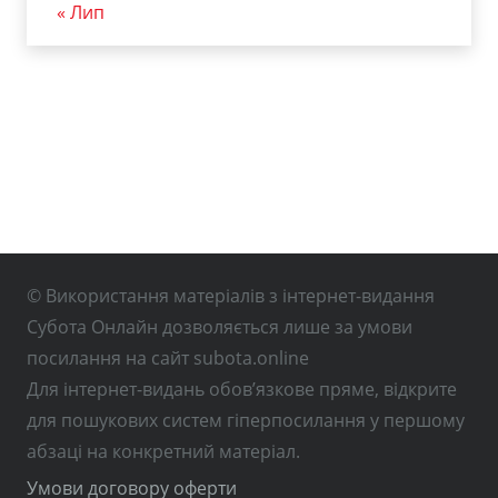
« Лип
© Використання матеріалів з інтернет-видання
Субота Онлайн дозволяється лише за умови
посилання на сайт subota.online
Для інтернет-видань обов’язкове пряме, відкрите
для пошукових систем гіперпосилання у першому
абзаці на конкретний матеріал.
Умови договору оферти