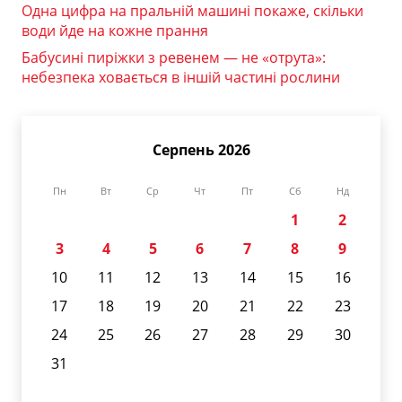
Одна цифра на пральній машині покаже, скільки
води йде на кожне прання
Бабусині пиріжки з ревенем — не «отрута»:
небезпека ховається в іншій частині рослини
Серпень 2026
Пн
Вт
Ср
Чт
Пт
Сб
Нд
1
2
3
4
5
6
7
8
9
10
11
12
13
14
15
16
17
18
19
20
21
22
23
24
25
26
27
28
29
30
31