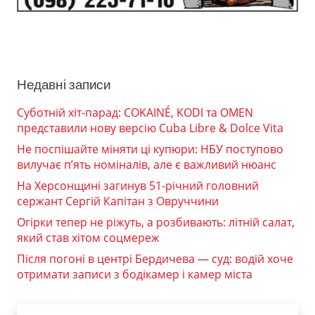
Недавні записи
Суботній хіт-парад: COKAINÉ, KODI та OMEN
представили нову версію Cuba Libre & Dolce Vita
Не поспішайте міняти ці купюри: НБУ поступово
вилучає п’ять номіналів, але є важливий нюанс
На Херсонщині загинув 51-річний головний
сержант Сергій Капітан з Овруччини
Огірки тепер не ріжуть, а розбивають: літній салат,
який став хітом соцмереж
Після погоні в центрі Бердичева — суд: водій хоче
отримати записи з бодікамер і камер міста