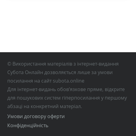
© Використання матеріалів з інтернет-видання
Субота Онлайн дозволяється лише за умови
посилання на сайт subota.online
Для інтернет-видань обов’язкове пряме, відкрите
для пошукових систем гіперпосилання у першому
абзаці на конкретний матеріал.
Умови договору оферти
Конфіденційність