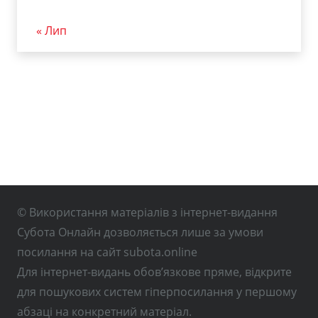
« Лип
© Використання матеріалів з інтернет-видання
Субота Онлайн дозволяється лише за умови
посилання на сайт subota.online
Для інтернет-видань обов’язкове пряме, відкрите
для пошукових систем гіперпосилання у першому
абзаці на конкретний матеріал.