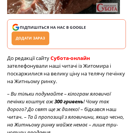
ПІДПИШІТЬСЯ НА НАС В GOOGLE
ДОДАТИ ЗАРАЗ
До редакції сайту
Субота-онлайн
зателефонували наші читачі із Житомира і
поскаржилися на велику ціну на телячу печінку
на Житньому ринку.
– Ви тільки подумайте – кілограм яловичої
печінки коштує аж
300 гривень
! Чому так
дорого? До свят ще ж далеко!
– бідкався наш
читач.
– Та й пропозиції з яловичини, якщо чесно,
на Житньому ринку майже немає – лише три-
чотири продавця…