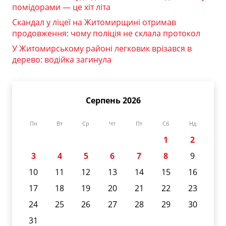
помідорами — це хіт літа
Скандал у ліцеї на Житомирщині отримав
продовження: чому поліція не склала протокол
У Житомирському районі легковик врізався в
дерево: водійка загинула
Серпень 2026
Пн
Вт
Ср
Чт
Пт
Сб
Нд
1
2
3
4
5
6
7
8
9
10
11
12
13
14
15
16
17
18
19
20
21
22
23
24
25
26
27
28
29
30
31