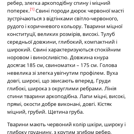
ребер, злегка аркоподібну спину і міцний
[
1
]
поперек.
Свині породи дюрок червоної масті
зустрічаються з відтінками світло-червоного,
рудого і коричневого кольору. Тварини міцної
конституції, великих розмірів, високі. Тулуб
середньої довжини, глибокий, компактний і
широкий. Свині характеризуються спокійним
норовом і виносливістю. Довжина кнура
досягає 185 см, свиноматки – 175 см. Голова
невелика зі злегка увігнутим профілем. Вуха
довгі, широкі, що звисають вперед. Груди
глибокі, широка з округлими ребрами. Лінія
спини тварини аркоподібна. Лапи міцні, високі,
прямі, окости добре виконані, довгі. Кістяк
міцний, грубий. Щетина груба.
Тварини мають червоний колір шкіри, широку і
глибоку груднину, з крутим згибом ребер,