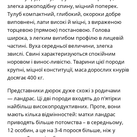
злегка аркоподібну спину, міцний поперек.
Тулуб компактний, глибокий, окороки добре
виповнені, лапи високі й міцні, з вираженою
торцевою (прямою) постановою. Голова
широка, з легким вигибом профілю в лицевій
частині. Вуха середньої величини, злегка
звислі. Свині характеризуються спокійним
норовом і винос-ливістю. Тварини цієї породи
крупні, міцної конституції, маса дорослих кнурів
досягає 400 кг.
Представники дюрок дуже схожі з родичами
—
ландрас. Ці дві породи входять до п’ятірки
найбільш високопродуктивних. Проте, вони
мають кілька відмінностей: матки ландрас
приводять більше потомства – в середньому,
12 особин, а це на 3-4 порося більше, ніж у