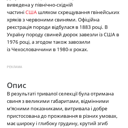
виведена у північно-східній
частині
США
шляхом схрещування гвінейських
хряків з червоними свинями. Офіційна
реєстрація породи відбулася в 1883 році. В
Україну породу свиней дюрок завезли із США в
1976 році, а згодом також завозили
із
Чехословаччини
в 1980-х роках.
РЕКЛАМА
Опис
В результаті тривалої селекції була отримана
свиня з великими габаритами, відмінними
м’ясними показниками, витривала і добре
пристосована до проживання в різних умовах,
має широку і глибоку грудину, крутий згиб