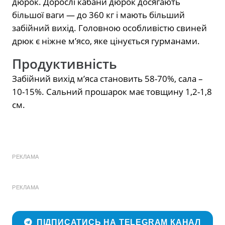
дюрок. Дорослі кабани дюрок досягають
більшої ваги — до 360 кг і мають більший
забійний вихід. Головною особливістю свиней
дрюк є ніжне м’ясо, яке цінується гурманами.
Продуктивність
Забійний вихід м’яса становить 58-70%, сала –
10-15%. Сальний прошарок має товщину 1,2-1,8
см.
РЕКЛАМА
РЕКЛАМА
ПІДПИСАТИСЬ НА TELEGRAM КАНАЛ