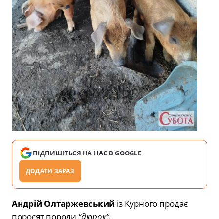
ПІДПИШІТЬСЯ НА НАС В GOOGLE
ДОДАТИ ЗАРАЗ
Андрій Олтаржевський
із Курного продає
поросят породи
“дюрок”.