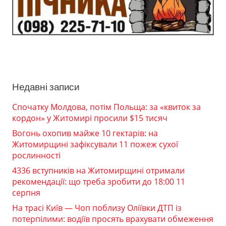
Недавні записи
Спочатку Молдова, потім Польща: за «квиток за
кордон» у Житомирі просили $15 тисяч
Вогонь охопив майже 10 гектарів: на
Житомирщині зафіксували 11 пожеж сухої
рослинності
4336 вступників на Житомирщині отримали
рекомендації: що треба зробити до 18:00 11
серпня
На трасі Київ — Чоп поблизу Оліївки ДТП із
потерпілими: водіїв просять врахувати обмеження