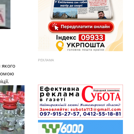
РЕКЛАМА
 якого
ідомою
ції.