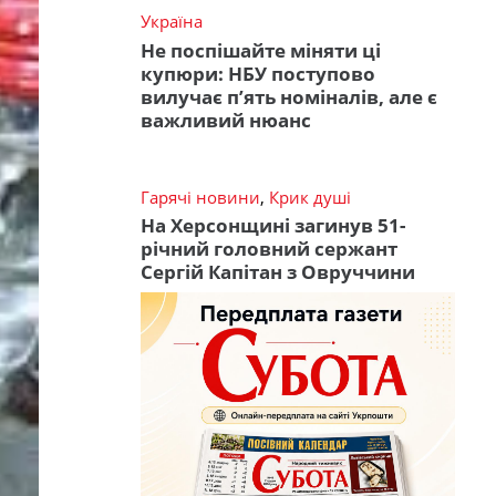
Україна
Не поспішайте міняти ці
купюри: НБУ поступово
вилучає п’ять номіналів, але є
важливий нюанс
Гарячі новини
,
Крик душі
На Херсонщині загинув 51-
річний головний сержант
Сергій Капітан з Овруччини