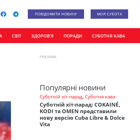
ПОВІДОМИТИ НОВИНУ
МОЯ СУБОТА
А
СВІТ
ЗДОРОВ’Я
ПОРАДИ
СУБОТНЯ КАВА
РЕКЛАМА
Популярні новини
Суботній хіт-парад
,
Суботня кава
Суботній хіт-парад: COKAINÉ,
KODI та OMEN представили
нову версію Cuba Libre & Dolce
Vita