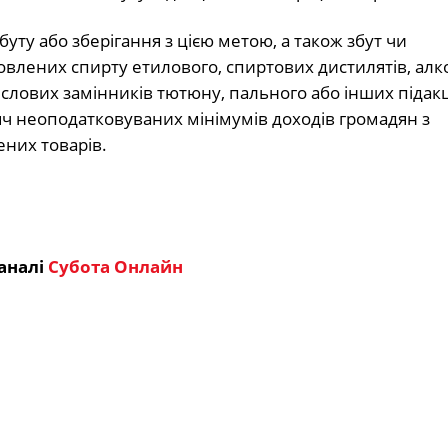
ту або зберігання з цією метою, а також збут чи
овлених спирту етилового, спиртових дистилятів, ал
ислових замінників тютюну, пального або інших підак
сяч неоподатковуваних мінімумів доходів громадян з
них товарів.
аналі
Субота Онлайн