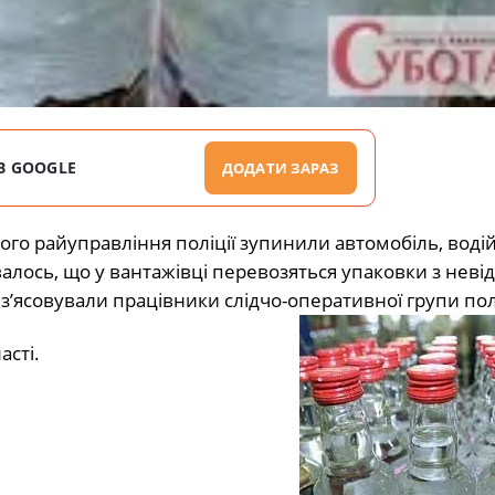
В GOOGLE
ДОДАТИ ЗАРАЗ
ого райуправління поліції зупинили автомобіль, водій
алось, що у вантажівці перевозяться упаковки з нев
з’ясовували працівники слідчо-оперативної групи полі
сті.