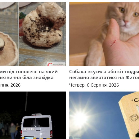
ми під тополею: на який
Собака вкусила або кіт подр
незвична біла знахідка
негайно звертатися на Жит
рпня, 2026
Четвер, 6 Серпня, 2026