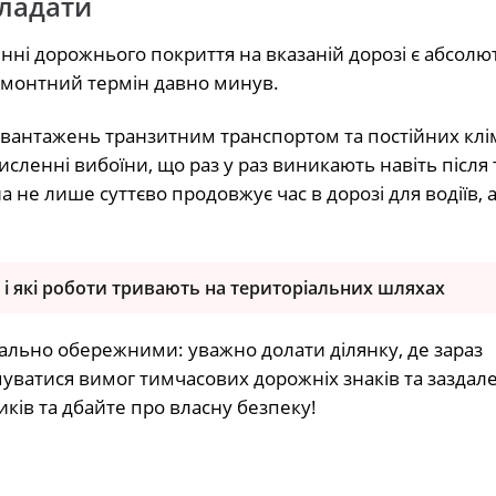
кладати
ні дорожнього покриття на вказаній дорозі є абсолю
емонтний термін давно минув.
авантажень транзитним транспортом та постійних кл
исленні вибоїни, що раз у раз виникають навіть після 
а не лише суттєво продовжує час в дорозі для водіїв, 
і які роботи тривають на територіальних шляхах
мально обережними: уважно долати ділянку, де зараз
уватися вимог тимчасових дорожніх знаків та заздале
ів та дбайте про власну безпеку!