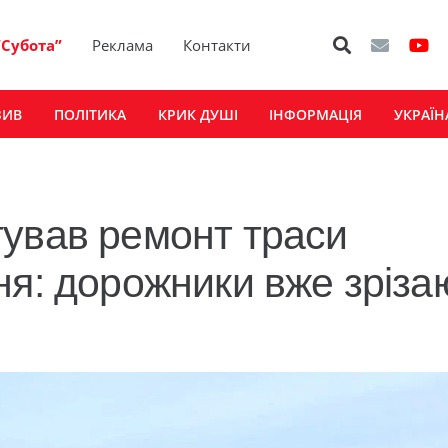
“Субота”
Реклама
Контакти
ЗИВ
ПОЛІТИКА
КРИК ДУШІ
ІНФОРМАЦІЯ
УКРАЇН
ував ремонт траси
ня: дорожники вже зріза