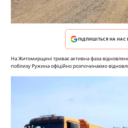
ПІДПИШІТЬСЯ НА НАС 
На Житомирщині триває активна фаза відновленн
поблизу Ружина офіційно розпочинаємо відновл