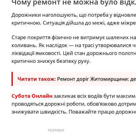
Чому ремонт не можна було від
Дорожники наголошують, що потреба у відновлен
критичною. Ситуація дійшла до межі, адже міжр
Старе покриття фізично не витримує шалених н
коливань. Як наслідок — на трасі утворювалися ч
ліквідації ямковості. Цей стан дорожнього полотн
критично знижує безпеку руху.
Читати також:
Ремонт доріг Житомирщини: де 
Субота Онлайн
закликає всіх водіїв бути макси
проводяться дорожні роботи, обов’язково дотрим
знижувати швидкість. Поважайте працю дорожник
РЕКЛАМА