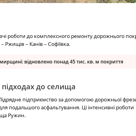
овчі роботи до комплексного ремонту дорожнього пок
– Ржищів – Канів – Софіївка.
ирщині: відновлено понад 45 тис. кв. м покриття
а підходах до селища
 Підрядне підприємство за допомогою дорожньої фрези
ля подальшого асфальтування. Ці інтенсивні роботи
ища Ружин.