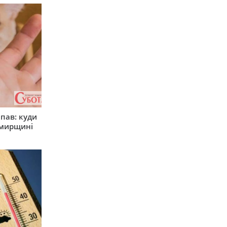
япав: куди
омирщині