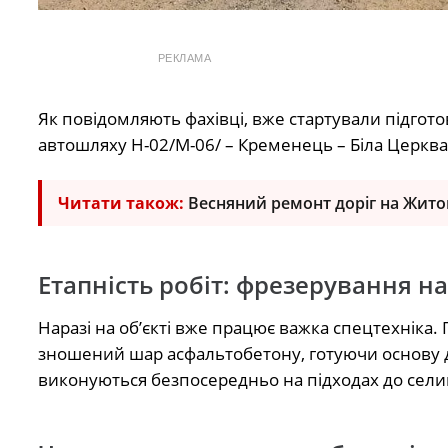
РЕКЛАМА
Як повідомляють фахівці, вже стартували підгот
автошляху Н-02/М-06/ – Кременець – Біла Церква 
Читати також:
Весняний ремонт доріг на Житом
Етапність робіт: фрезерування н
Наразі на об’єкті вже працює важка спецтехніка.
зношений шар асфальтобетону, готуючи основу д
виконуються безпосередньо на підходах до сел