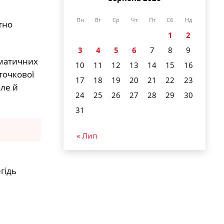
Пн
Вт
Ср
Чт
Пт
Сб
Нд
тно
1
2
3
4
5
6
7
8
9
іматичних
10
11
12
13
14
15
16
точкової
17
18
19
20
21
22
23
але й
24
25
26
27
28
29
30
31
« Лип
гідь