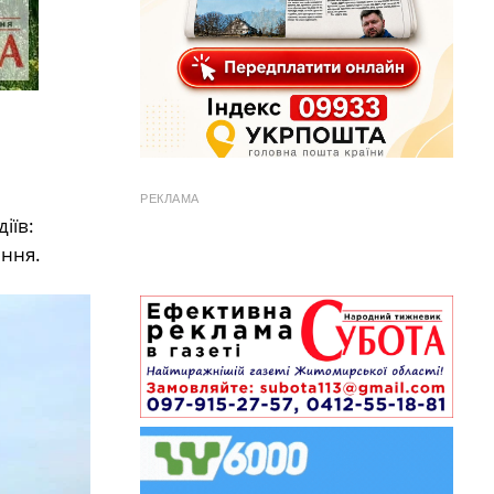
РЕКЛАМА
іїв:
ння.