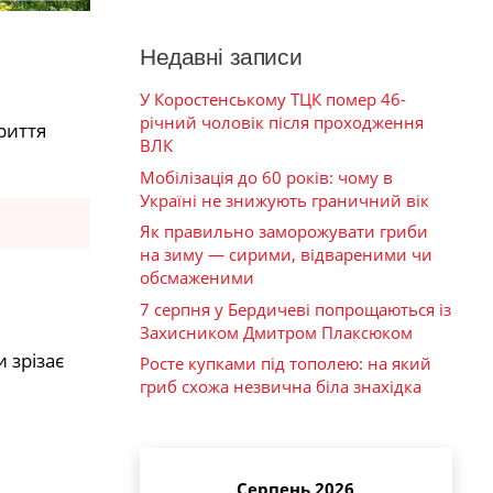
Недавні записи
У Коростенському ТЦК помер 46-
річний чоловік після проходження
риття
ВЛК
Мобілізація до 60 років: чому в
Україні не знижують граничний вік
Як правильно заморожувати гриби
на зиму — сирими, відвареними чи
обсмаженими
7 серпня у Бердичеві попрощаються із
Захисником Дмитром Плаксюком
 зрізає
Росте купками під тополею: на який
гриб схожа незвична біла знахідка
Серпень 2026