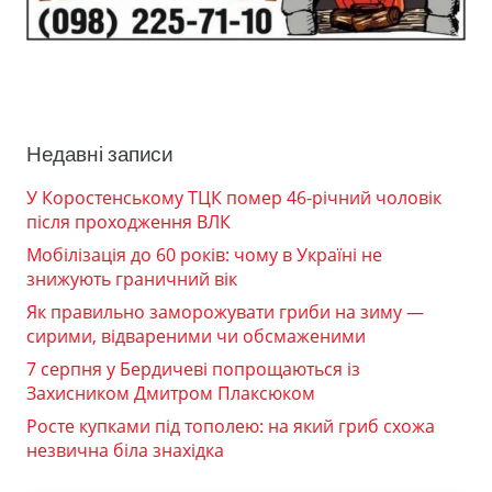
Недавні записи
У Коростенському ТЦК помер 46-річний чоловік
після проходження ВЛК
Мобілізація до 60 років: чому в Україні не
знижують граничний вік
Як правильно заморожувати гриби на зиму —
сирими, відвареними чи обсмаженими
7 серпня у Бердичеві попрощаються із
Захисником Дмитром Плаксюком
Росте купками під тополею: на який гриб схожа
незвична біла знахідка