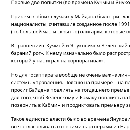
Первые две попытки (во времена Кучмы и Янук
Причем в обоих случаях у Майдана было три глав
националисты, считавшие созданное после 1991 
(по большей части скрытно) олигархи, которые о
В сравнении с Кучмой и Януковичем Зеленский н
бараний рог». К нему изначально было распрос
который у нас играл на корпоративах».
Но для госаппарата вообще не очень важна личнос
системы управления. Поясню на примере – на п
просит Байдена повлиять на тогдашнего премьер
для того, чтоб Зеленскому и Ермаку повлиять н
позвонить в Кабмин и продиктовать премьеру за
Такое единство власти было во времена Януков
все согласовывать со своими партнерами из Нар