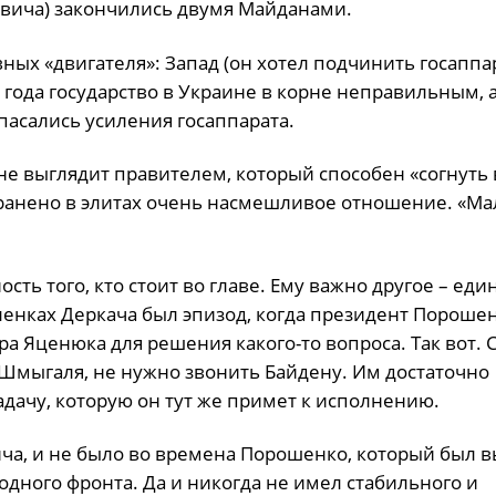
овича) закончились двумя Майданами.
ных «двигателя»: Запад (он хотел подчинить госаппар
года государство в Украине в корне неправильным, 
пасались усиления госаппарата.
е выглядит правителем, который способен «согнуть 
транено в элитах очень насмешливое отношение. «Ма
ть того, кто стоит во главе. Ему важно другое – еди
ленках Деркача был эпизод, когда президент Пороше
а Яценюка для решения какого-то вопроса. Так вот. 
а Шмыгаля, не нужно звонить Байдену. Им достаточно
дачу, которую он тут же примет к исполнению.
ича, и не было во времена Порошенко, который был 
одного фронта. Да и никогда не имел стабильного и