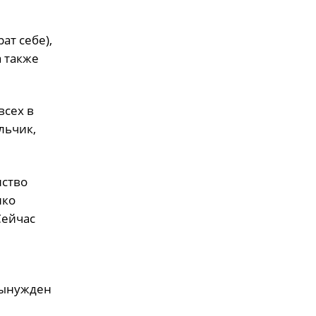
ат себе),
а также
всех в
льчик,
нство
нко
Сейчас
вынужден