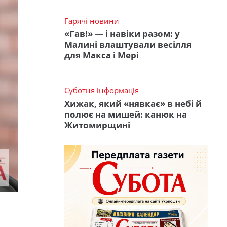
Гарячі новини
«Гав!» — і навіки разом: у
Малині влаштували весілля
для Макса і Мері
Суботня інформація
Хижак, який «нявкає» в небі й
полює на мишей: канюк на
Житомирщині