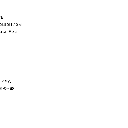
ть
 решением
ны. Без
силу,
ключая