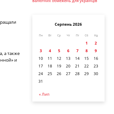
валютних обмежень для українців
вращали
Серпень 2026
Пн
Вт
Ср
Чт
Пт
Сб
Нд
1
2
3
4
5
6
7
8
9
, а также
10
11
12
13
14
15
16
онной» и
17
18
19
20
21
22
23
24
25
26
27
28
29
30
31
« Лип