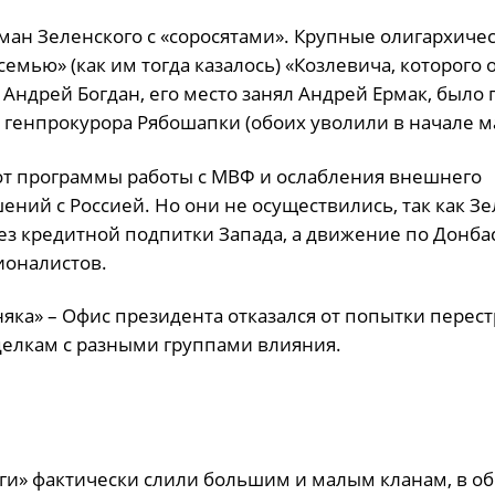
ман Зеленского с «соросятами». Крупные олигархиче
емью» (как им тогда казалось) «Козлевича, которого
у Андрей Богдан, его место занял Андрей Ермак, было
 генпрокурора Рябошапки (обоих уволили в начале ма
 от программы работы с МВФ и ослабления внешнего
ний с Россией. Но они не осуществились, так как З
без кредитной подпитки Запада, а движение по Донба
ионалистов.
яка» – Офис президента отказался от попытки перес
делкам с разными группами влияния.
ги» фактически слили большим и малым кланам, в об