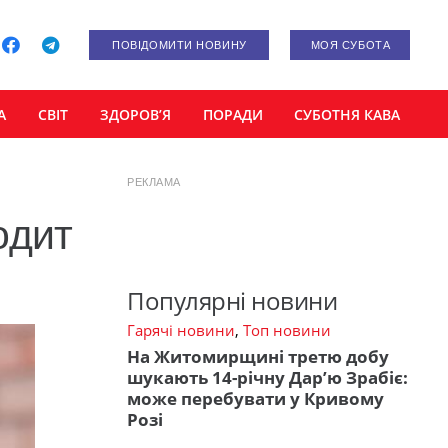
ПОВІДОМИТИ НОВИНУ
МОЯ СУБОТА
А
СВІТ
ЗДОРОВ’Я
ПОРАДИ
СУБОТНЯ КАВА
РЕКЛАМА
одит
Популярні новини
Гарячі новини
,
Топ новини
На Житомирщині третю добу
шукають 14-річну Дар’ю Зрабіє:
може перебувати у Кривому
Розі