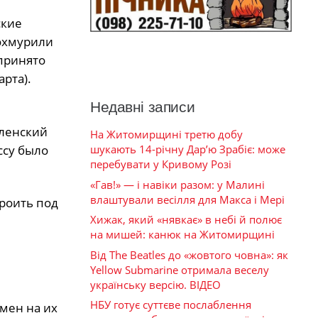
ские
 охмурили
 принято
рта).
Недавні записи
еленский
На Житомирщині третю добу
ссу было
шукають 14-річну Дар’ю Зрабіє: може
перебувати у Кривому Розі
«Гав!» — і навіки разом: у Малині
влаштували весілля для Макса і Мері
троить под
Хижак, який «нявкає» в небі й полює
на мишей: канюк на Житомирщині
Від The Beatles до «жовтого човна»: як
Yellow Submarine отримала веселу
українську версію. ВІДЕО
НБУ готує суттєве послаблення
мен на их