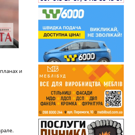
 планах и
врале.