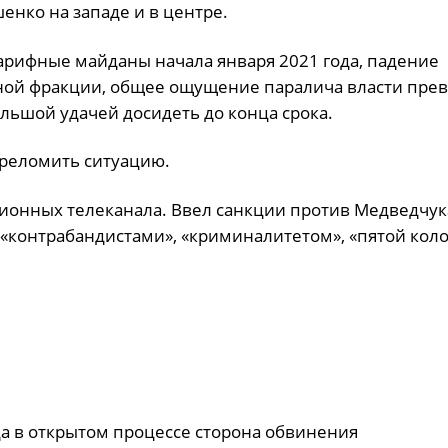
енко на западе и в центре.
тарифные майданы начала января 2021 года, падение
нной фракции, общее ощущение паралича власти пре
ольшой удачей досидеть до конца срока.
ереломить ситуацию.
онных телеканала. Ввел санкции против Медведчука
 «контрабандистами», «криминалитетом», «пятой кол
гда в открытом процессе сторона обвинения