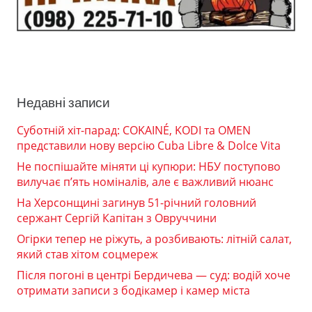
Недавні записи
Суботній хіт-парад: COKAINÉ, KODI та OMEN
представили нову версію Cuba Libre & Dolce Vita
Не поспішайте міняти ці купюри: НБУ поступово
вилучає п’ять номіналів, але є важливий нюанс
На Херсонщині загинув 51-річний головний
сержант Сергій Капітан з Овруччини
Огірки тепер не ріжуть, а розбивають: літній салат,
який став хітом соцмереж
Після погоні в центрі Бердичева — суд: водій хоче
отримати записи з бодікамер і камер міста