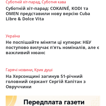
Суботній хіт-парад
,
Суботня кава
Суботній хіт-парад: COKAINÉ, KODI та
OMEN представили нову версію Cuba
Libre & Dolce Vita
Україна
Не поспішайте міняти ці купюри: НБУ
поступово вилучає п’ять номіналів, але є
важливий нюанс
Гарячі новини
,
Крик душі
На Херсонщині загинув 51-річний
головний сержант Сергій Капітан з
Овруччини