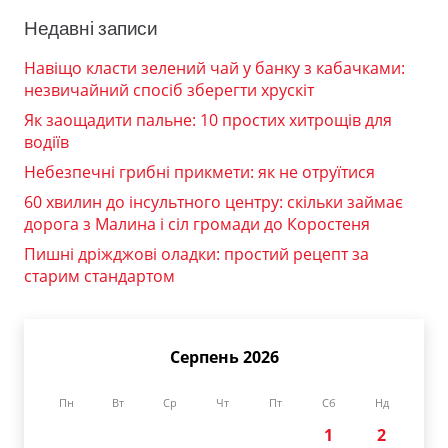
Недавні записи
Навіщо класти зелений чай у банку з кабачками:
незвичайний спосіб зберегти хрускіт
Як заощадити пальне: 10 простих хитрощів для
водіїв
Небезпечні грибні прикмети: як не отруїтися
60 хвилин до інсультного центру: скільки займає
дорога з Малина і сіл громади до Коростеня
Пишні дріжджові оладки: простий рецепт за
старим стандартом
Серпень 2026
Пн
Вт
Ср
Чт
Пт
Сб
Нд
1
2