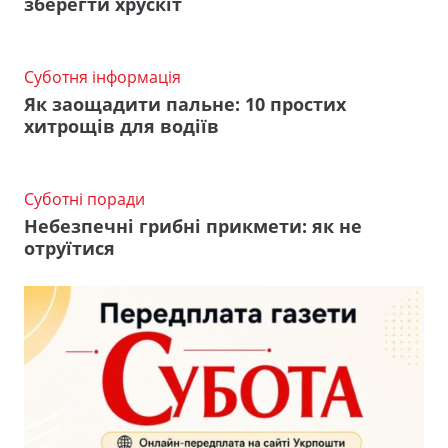
зберегти хрускіт
Суботня інформація
Як заощадити пальне: 10 простих
хитрощів для водіїв
Суботні поради
Небезпечні грибні прикмети: як не
отруїтися