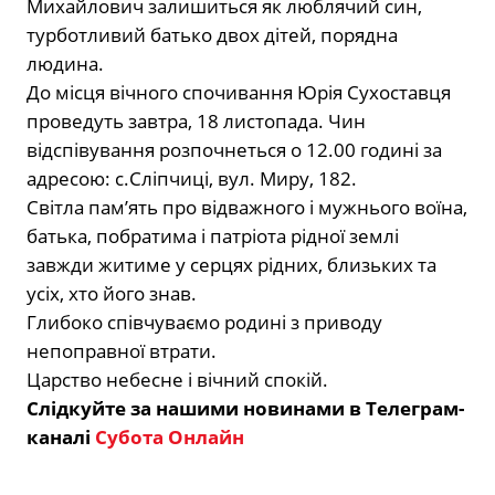
Михайлович залишиться як люблячий син,
турботливий батько двох дітей, порядна
людина.
До місця вічного спочивання Юрія Сухоставця
проведуть завтра, 18 листопада. Чин
відспівування розпочнеться о 12.00 годині за
адресою: с.Сліпчиці, вул. Миру, 182.
Світла пам’ять про відважного і мужнього воїна,
батька, побратима і патріота рідної землі
завжди житиме у серцях рідних, близьких та
усіх, хто його знав.
Глибоко співчуваємо родині з приводу
непоправної втрати.
Царство небесне і вічний спокій.
Слідкуйте за нашими новинами в Телеграм-
каналі
Субота Онлайн