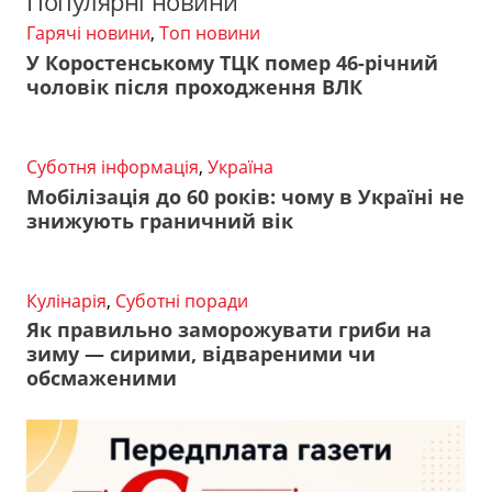
Популярні новини
Гарячі новини
,
Топ новини
У Коростенському ТЦК помер 46-річний
чоловік після проходження ВЛК
Суботня інформація
,
Україна
Мобілізація до 60 років: чому в Україні не
знижують граничний вік
Кулінарія
,
Суботні поради
Як правильно заморожувати гриби на
зиму — сирими, відвареними чи
обсмаженими