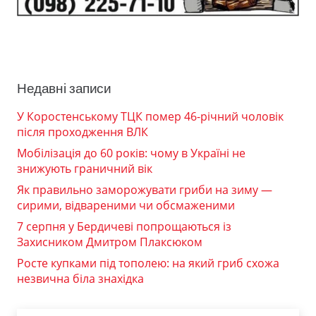
Недавні записи
У Коростенському ТЦК помер 46-річний чоловік
після проходження ВЛК
Мобілізація до 60 років: чому в Україні не
знижують граничний вік
Як правильно заморожувати гриби на зиму —
сирими, відвареними чи обсмаженими
7 серпня у Бердичеві попрощаються із
Захисником Дмитром Плаксюком
Росте купками під тополею: на який гриб схожа
незвична біла знахідка