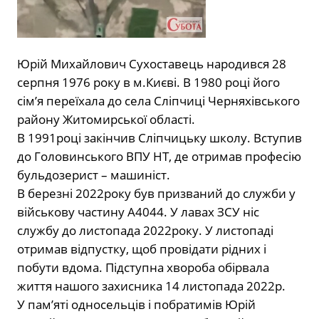
Юрій Михайлович Сухоставець народився 28
серпня 1976 року в м.Києві. В 1980 році його
сім’я переїхала до села Сліпчиці Черняхівського
району Житомирської області.
В 1991році закінчив Сліпчицьку школу. Вступив
до Головинського ВПУ НТ, де отримав професію
бульдозерист – машиніст.
В березні 2022року був призваний до служби у
військову частину А4044. У лавах ЗСУ ніс
службу до листопада 2022року. У листопаді
отримав відпустку, щоб провідати рідних і
побути вдома. Підступна хвороба обірвала
життя нашого захисника 14 листопада 2022р.
У пам’яті односельців і побратимів Юрій