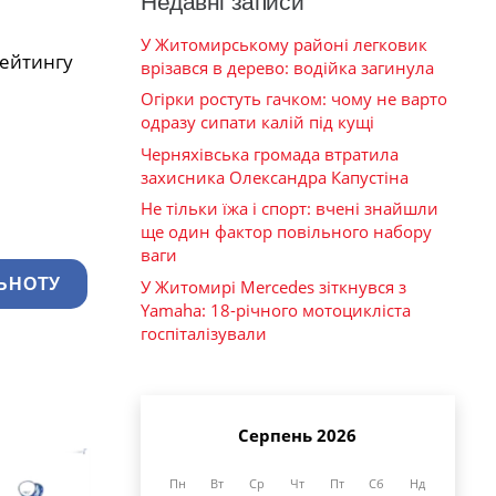
Недавні записи
У Житомирському районі легковик
рейтингу
врізався в дерево: водійка загинула
Огірки ростуть гачком: чому не варто
одразу сипати калій під кущі
Черняхівська громада втратила
захисника Олександра Капустіна
Не тільки їжа і спорт: вчені знайшли
ще один фактор повільного набору
ваги
ЬНОТУ
У Житомирі Mercedes зіткнувся з
Yamaha: 18-річного мотоцикліста
госпіталізували
Серпень 2026
Пн
Вт
Ср
Чт
Пт
Сб
Нд