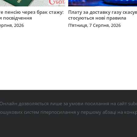
е пенсію через брак стажу:
Плату за доставку газу скасу
и посвідчення
стосуються нові правила
ерпня, 2026
П’ятниця, 7 Серпня, 2026
Онлайн дозволяється лише за умови посилання на сайт subo
пошукових систем гіперпосилання у першому абзаці на конк