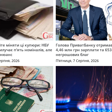
те міняти ці купюри: НБУ
Голова ПриватБанку отримав
илучає п’ять номіналів, але
4,46 млн грн зарплати та 653
 нюанс
негрошових благ
ерпня, 2026
П’ятниця, 7 Серпня, 2026