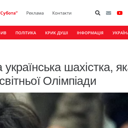
“Субота”
Реклама
Контакти
ЗИВ
ПОЛІТИКА
КРИК ДУШІ
ІНФОРМАЦІЯ
УКРАЇН
 українська шахістка, я
світньої Олімпіади