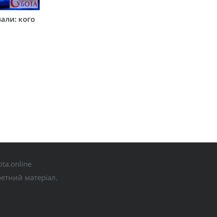
вали: кого
ta.online
ретний матеріал.