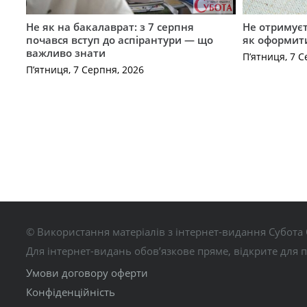
Не як на бакалаврат: з 7 серпня
Не отримуєт
почався вступ до аспірантури — що
як оформит
важливо знати
П’ятниця, 7 С
П’ятниця, 7 Серпня, 2026
© Використання матеріалів з інтернет-видання Субота 
Для інтернет-видань обов’язкове пряме, відкрите для 
Умови договору оферти
Конфіденційність