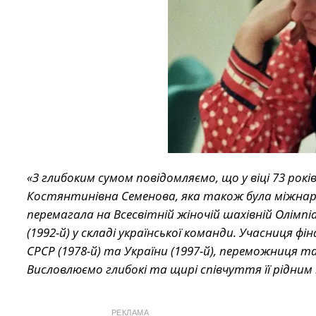
«З глибоким сумом повідомляємо, що у віці 73 рок
Костянтинівна Семенова, яка також була міжна
перемагала на Всесвітній жіночій шахівній Олімпіа
(1992-й) у складі української команди. Учасниця фі
СРСР (1978-й) та України (1997-й), переможниця 
Висловлюємо глибокі та щирі співчуття її рідним
РЕКЛАМА