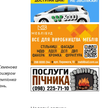
Семенова
призером
чемпіонка
ань.