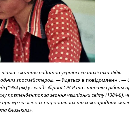
ів пішла з життя видатна українська шахістка Лідія
родним гросмейстером, —
йдеться в повідомленні. —
ді (1984 рік) у складі збірної СРСР та ставала срібним 
налу претенденток за звання чемпіонки світу (1984-й), 
та призер численних національних та міжнародних змаг
 та близьким».