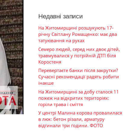
Недавні записи
На Житомирщині розшукують 17-
річну Світлану Ромащенко: має два
татуювання на руках
Семеро людей, серед них двоє дітей,
травмувалися у потрійній ДТП біля
Коростеня
Перевертаєте банки після закрутки?
Сучасні рекомендації радять робити
інакше
На Житомирщині за добу сталося 11
пожеж на відкритих територіях:
горіли трава і сміття
У центрі Малина корова провалилася
в люк: бетон різали, арматуру
відгинали три години. ФОТО