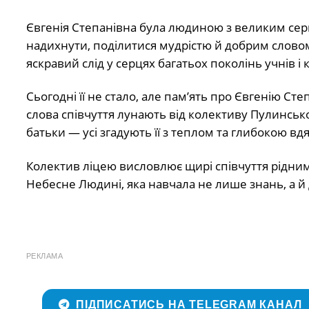
Євгенія Степанівна була людиною з великим се
надихнути, поділитися мудрістю й добрим словом
яскравий слід у серцях багатьох поколінь учнів і 
Сьогодні її не стало, але пам’ять про Євгенію Ст
слова співчуття лунають від колективу Пулинсько
батьки — усі згадують її з теплом та глибокою вд
Колектив ліцею висловлює щирі співчуття рідним 
Небесне Людині, яка навчала не лише знань, а й
РЕКЛАМА
ПІДПИСАТИСЬ НА TELEGRAM КАНАЛ