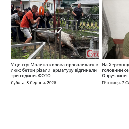
У центрі Малина корова провалилася в
На Херсонщи
люк: бетон різали, арматуру відгинали
головний се
три години. ФОТО
Овруччини
Субота, 8 Серпня, 2026
П’ятниця, 7 С