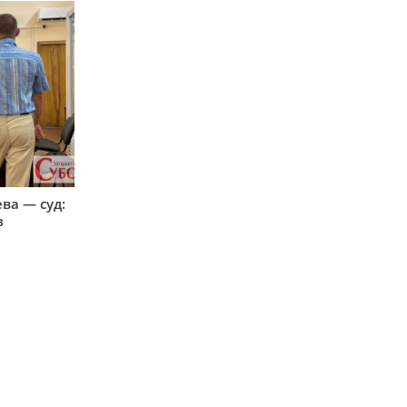
ева — суд:
з