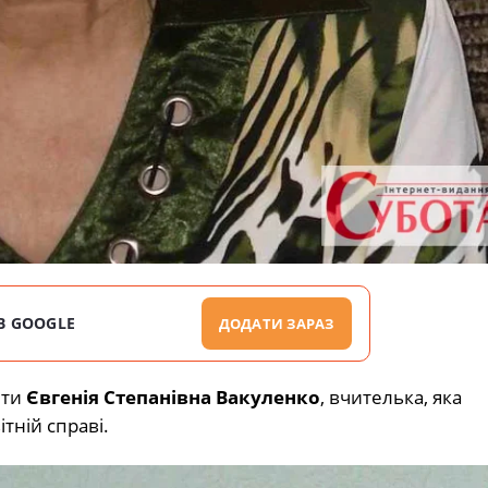
В GOOGLE
ДОДАТИ ЗАРАЗ
іти
Євгенія Степанівна Вакуленко
, вчителька, яка
тній справі.