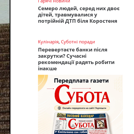
Гарячі новини
Семеро людей, серед них двоє
дітей, травмувалися у
потрійній ДТП біля Коростеня
Кулінарія
,
Суботні поради
Перевертаєте банки після
закрутки? Сучасні
рекомендації радять робити
інакше