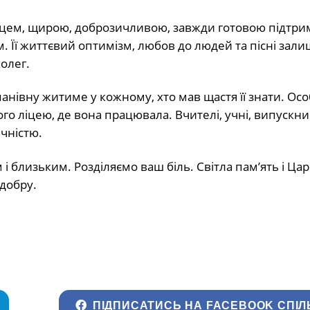
рцем, щирою, доброзичливою, завжди готовою підтри
. Її життєвий оптимізм, любов до людей та пісні зал
колег.
епанівну житиме у кожному, хто мав щастя її знати. Ос
го ліцею, де вона працювала. Вчителі, учні, випускни
ячністю.
і близьким. Розділяємо ваш біль. Світла пам’ять і Ца
 добру.
ПІДПИСАТИСЬ НА FACEBOOK СПІЛ