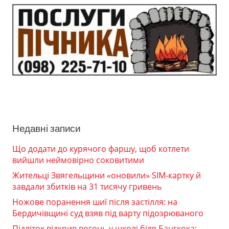
Недавні записи
Що додати до курячого фаршу, щоб котлети
вийшли неймовірно соковитими
Жительці Звягельщини «оновили» SIM-картку й
завдали збитків на 31 тисячу гривень
Ножове поранення шиї після застілля: на
Бердичівщині суд взяв під варту підозрюваного
Підліток відкрив вогонь у школі біля Бангкока: