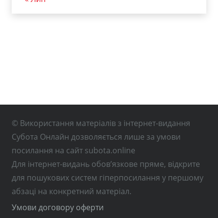
© Використання матеріалів з інтернет-видання
Субота Онлайн дозволяється лише за умови
посилання на сайт subota.online
Для інтернет-видань обов’язкове пряме, відкрите
для пошукових систем гіперпосилання у першому
абзаці на конкретний матеріал.
Умови договору оферти