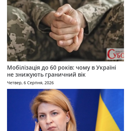
Мобілізація до 60 років: чому в Україні
не знижують граничний вік
Четвер, 6 Серпня, 2026