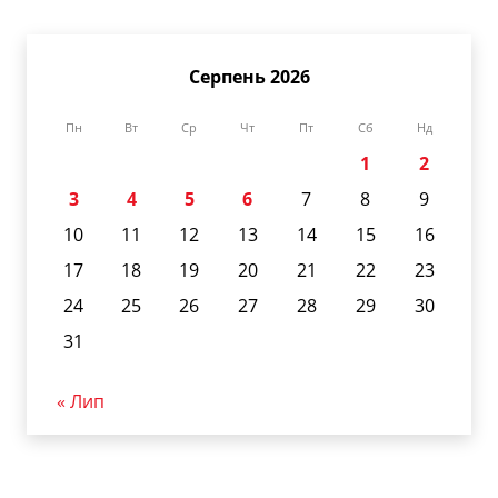
Серпень 2026
Пн
Вт
Ср
Чт
Пт
Сб
Нд
1
2
3
4
5
6
7
8
9
10
11
12
13
14
15
16
17
18
19
20
21
22
23
24
25
26
27
28
29
30
31
« Лип