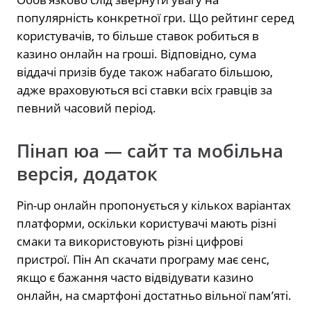
популярність конкретної гри. Що рейтинг серед
користувачів, то більше ставок робиться в
казино онлайн на гроші. Відповідно, сума
віддачі призів буде також набагато більшою,
адже враховуються всі ставки всіх гравців за
певний часовий період.
Пінап юа — сайт та мобільна
версія, додаток
Pin-up онлайн пропонується у кількох варіантах
платформи, оскільки користувачі мають різні
смаки та використовують різні цифрові
пристрої. Пін Ап скачати програму має сенс,
якщо є бажання часто відвідувати казино
онлайн, на смартфоні достатньо вільної пам’яті.