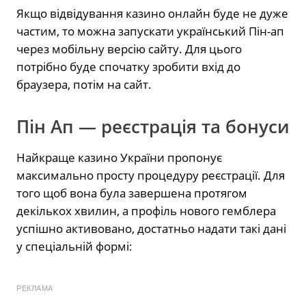
Якщо відвідування казино онлайн буде не дуже
частим, то можна запускати український Пін-ап
через мобільну версію сайту. Для цього
потрібно буде спочатку зробити вхід до
браузера, потім на сайт.
Пін Ап — реєстрація та бонуси
Найкраще казино України пропонує
максимально просту процедуру реєстрації. Для
того щоб вона була завершена протягом
декількох хвилин, а профіль нового гемблера
успішно активовано, достатньо надати такі дані
у спеціальній формі:
РЕКЛАМА