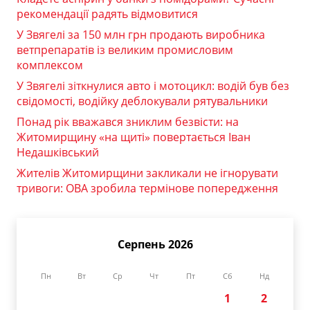
рекомендації радять відмовитися
У Звягелі за 150 млн грн продають виробника
ветпрепаратів із великим промисловим
комплексом
У Звягелі зіткнулися авто і мотоцикл: водій був без
свідомості, водійку деблокували рятувальники
Понад рік вважався зниклим безвісти: на
Житомирщину «на щиті» повертається Іван
Недашківський
Жителів Житомирщини закликали не ігнорувати
тривоги: ОВА зробила термінове попередження
Серпень 2026
Пн
Вт
Ср
Чт
Пт
Сб
Нд
1
2