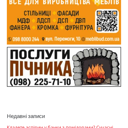
Недавні записи
Кладете аспірин у банки з помідорами? Сучасні