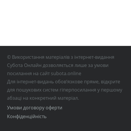
© Використання матеріалів з інтернет-видання
Субота Онлайн дозволяється лише за умови
посилання на сайт subota.online
Для інтернет-видань обов’язкове пряме, відкрите
для пошукових систем гіперпосилання у першому
абзаці на конкретний матеріал.
Умови договору оферти
Конфіденційність