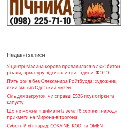
Недавні записи
У центрі Малина корова провалилася в люк: бетон
різали, арматуру відгинали три години. ФОТО
П’ять років без Олександра Ройтбурда: художник,
який змінив Одеський музей
Сіль для закруток: чи справді Е536 псує огірки та
капусту
Що не можна піднімати із землі 8 серпня: народні
прикмети на Мирона-вітрогона
Суботній хіт-парад: COKAINÉ, KODI та OMEN