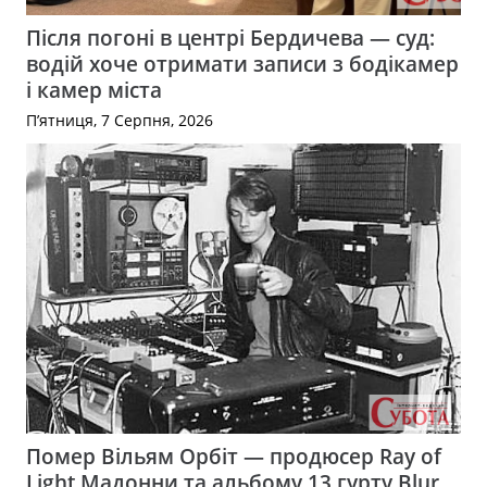
Після погоні в центрі Бердичева — суд:
водій хоче отримати записи з бодікамер
і камер міста
П’ятниця, 7 Серпня, 2026
Помер Вільям Орбіт — продюсер Ray of
Light Мадонни та альбому 13 гурту Blur