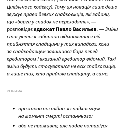
Цивільного кодексу). Тому ця новація лише дещо
звужує права деяких спадкоємців, які гадали,
що «борги у спадок не переходять»
, —
розповідає
адвокат Павло Васильєв
. —
Зміни
стосуються заборони відмовлятися від
прийняття спадщини у тих випадках, коли
за спадкодавцем залишився борг перед
кредитором і вказаний кредитор відомий. Такі
зміни будуть стосуватися не всіх спадкоємців,
а лише тих, хто прийняв спадщину, а саме:
РЕКЛАМА
проживав постійно зі спадкоємцем
на момент смерті останнього;
або не проживав, але подав нотаріусу