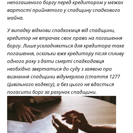
непогашеного боргу перед кредитором у межах
вартості прийнятого у спадщину спадкового
майна.
У випадку відмови спадкоємця від спадщини,
кредитор не втрачає своє право на погашення
боргу. Лише ускладняється для кредитора таке
погашення, оскільки вже кредитору після спливу
одного року з дати смерті спадкодавця
необхідно звертатися до суду з заявою про
визнання спадщини відумерлою (стаття 1277
Цивільного кодексу), а без цього не вдасться
погасити борг за рахунок спадщини.