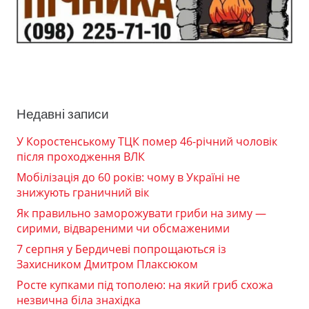
Недавні записи
У Коростенському ТЦК помер 46-річний чоловік
після проходження ВЛК
Мобілізація до 60 років: чому в Україні не
знижують граничний вік
Як правильно заморожувати гриби на зиму —
сирими, відвареними чи обсмаженими
7 серпня у Бердичеві попрощаються із
Захисником Дмитром Плаксюком
Росте купками під тополею: на який гриб схожа
незвична біла знахідка