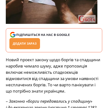
ПІДПИШІТЬСЯ НА НАС В GOOGLE
ДОДАТИ ЗАРАЗ
Новий проект закону щодо боргів та спадщини
наробив чимало шуму, адже пропозиція
включає неможливість спадкоємців
відмовитися від спадщини за умови наявності
несплачених боргів. То чи варто панікувати і
що потрібно знати українцям.
–
Законно «борги передавались у спадщину»
і до вказаного закону (частина 1 статті 1282