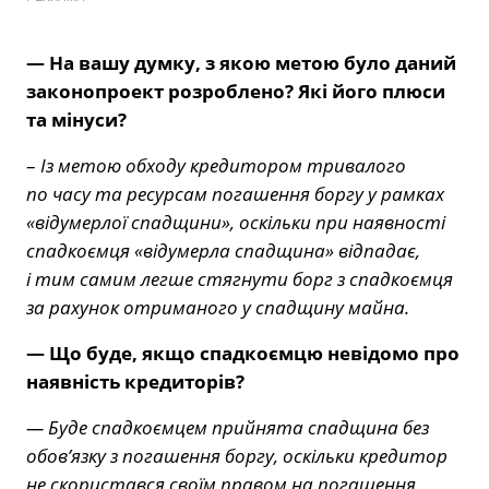
— На вашу думку, з якою метою було даний
законопроект розроблено? Які його плюси
та мінуси?
–
Із метою обходу кредитором тривалого
по часу та ресурсам погашення боргу у рамках
«відумерлої спадщини», оскільки при наявності
спадкоємця «відумерла спадщина» відпадає,
і тим самим легше стягнути борг з спадкоємця
за рахунок отриманого у спадщину майна.
— Що буде, якщо спадкоємцю невідомо про
наявність кредиторів?
— Буде спадкоємцем прийнята спадщина без
обов’язку з погашення боргу, оскільки кредитор
не скористався своїм правом на погашення