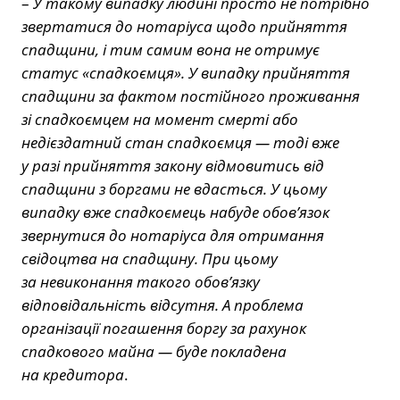
–
У такому випадку людині просто не потрібно
звертатися до нотаріуса щодо прийняття
спадщини, і тим самим вона не отримує
статус «спадкоємця». У випадку прийняття
спадщини за фактом постійного проживання
зі спадкоємцем на момент смерті або
недієздатний стан спадкоємця — тоді вже
у разі прийняття закону відмовитись від
спадщини з боргами не вдасться. У цьому
випадку вже спадкоємець набуде обов’язок
звернутися до нотаріуса для отримання
свідоцтва на спадщину. При цьому
за невиконання такого обов’язку
відповідальність відсутня. А проблема
організації погашення боргу за рахунок
спадкового майна — буде покладена
на кредитора
.