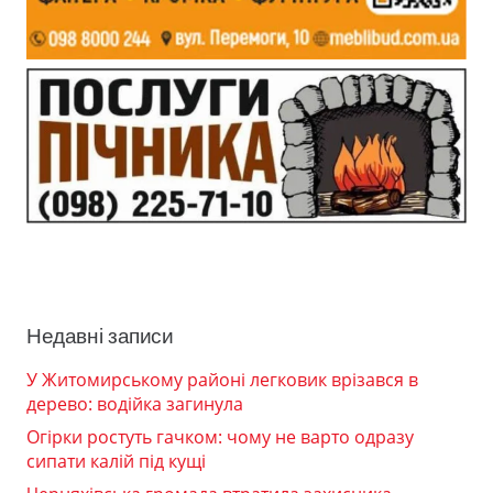
Недавні записи
У Житомирському районі легковик врізався в
дерево: водійка загинула
Огірки ростуть гачком: чому не варто одразу
сипати калій під кущі