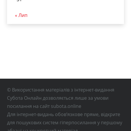
« Лип
© Використання матеріалів з інтернет-видання
Субота Онлайн дозволяється лише за умови
посилання на сайт subota.online
Для інтернет-видань обов’язкове пряме, відкрите
для пошукових систем гіперпосилання у першому
абзаці на конкретний матеріал.