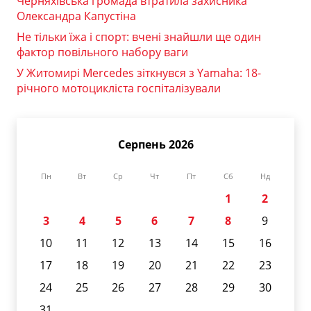
Черняхівська громада втратила захисника
Олександра Капустіна
Не тільки їжа і спорт: вчені знайшли ще один
фактор повільного набору ваги
У Житомирі Mercedes зіткнувся з Yamaha: 18-
річного мотоцикліста госпіталізували
Серпень 2026
Пн
Вт
Ср
Чт
Пт
Сб
Нд
1
2
3
4
5
6
7
8
9
10
11
12
13
14
15
16
17
18
19
20
21
22
23
24
25
26
27
28
29
30
31