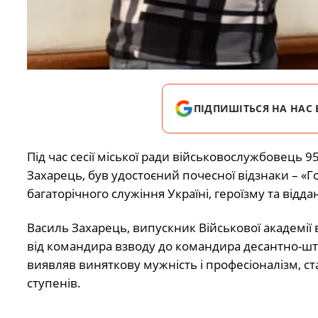
ПІДПИШІТЬСЯ НА НАС 
Під час сесії міської ради військовослужбовець 
Захарець, був удостоєний почесної відзнаки – «
багаторічного служіння Україні, героїзму та відд
Василь Захарець, випускник Військової академії в
від
командира взводу до командира десантно-шту
виявляв виняткову мужність і професіоналізм, ст
ступенів.