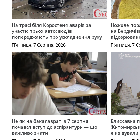
На трасі біля Коростеня аварія за
Ножове пора
участю трьох авто: водіїв
на Бердичів
попереджають про ускладнення руху
підозрюван
П’ятниця, 7 Серпня, 2026
П’ятниця, 7 С
Не як на бакалаврат: з 7 серпня
Блискавка п
почався вступ до аспірантури — що
Житомирськ
важливо знати
ліквідували