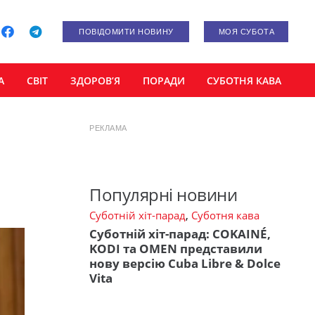
ПОВІДОМИТИ НОВИНУ
МОЯ СУБОТА
А
СВІТ
ЗДОРОВ’Я
ПОРАДИ
СУБОТНЯ КАВА
РЕКЛАМА
Популярні новини
Суботній хіт-парад
,
Суботня кава
Суботній хіт-парад: COKAINÉ,
KODI та OMEN представили
нову версію Cuba Libre & Dolce
Vita