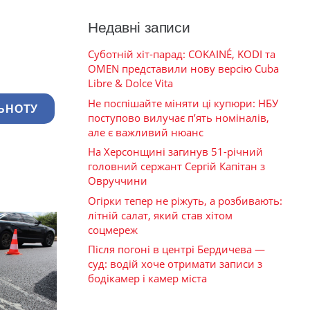
Недавні записи
Суботній хіт-парад: COKAINÉ, KODI та
OMEN представили нову версію Cuba
Libre & Dolce Vita
Не поспішайте міняти ці купюри: НБУ
ЬНОТУ
поступово вилучає п’ять номіналів,
але є важливий нюанс
На Херсонщині загинув 51-річний
головний сержант Сергій Капітан з
Овруччини
Огірки тепер не ріжуть, а розбивають:
літній салат, який став хітом
соцмереж
Після погоні в центрі Бердичева —
суд: водій хоче отримати записи з
бодікамер і камер міста