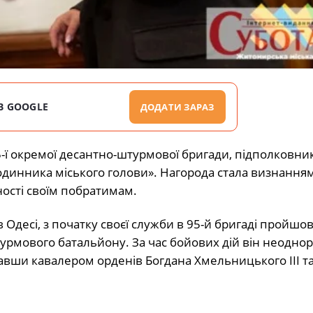
В GOOGLE
ДОДАТИ ЗАРАЗ
95-ї окремої десантно-штурмової бригади, підполковни
Годинника міського голови». Нагорода стала визнання
аності своїм побратимам.
 Одесі, з початку своєї служби в 95-й бригаді пройшо
рмового батальйону. За час бойових дій він неодно
авши кавалером орденів Богдана Хмельницького III та 