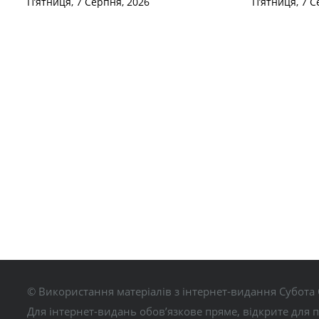
П’ятниця, 7 Серпня, 2026
П’ятниця, 7 С
© Використання матеріалів з інтернет-видання Субота 
Для інтернет-видань обов’язкове пряме, відкрите для 