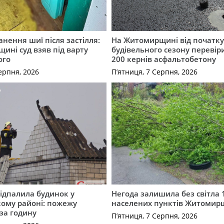
нення шиї після застілля:
На Житомирщині від початк
щині суд взяв під варту
будівельного сезону перевір
ого
200 кернів асфальтобетону
ерпня, 2026
П’ятниця, 7 Серпня, 2026
ідпалила будинок у
Негода залишила без світла 
ому районі: пожежу
населених пунктів Житоми
 за годину
П’ятниця, 7 Серпня, 2026