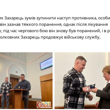
ик Захарець зумів зупинити наступ противника, особи
ін зазнав тяжкого поранення, однак після лікування
, під час чергового бою він знову був поранений, і в р
полковник Захарець продовжує військову службу,