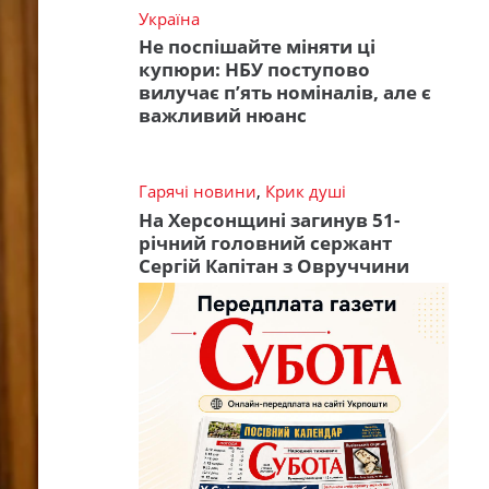
Україна
Не поспішайте міняти ці
купюри: НБУ поступово
вилучає п’ять номіналів, але є
важливий нюанс
Гарячі новини
,
Крик душі
На Херсонщині загинув 51-
річний головний сержант
Сергій Капітан з Овруччини