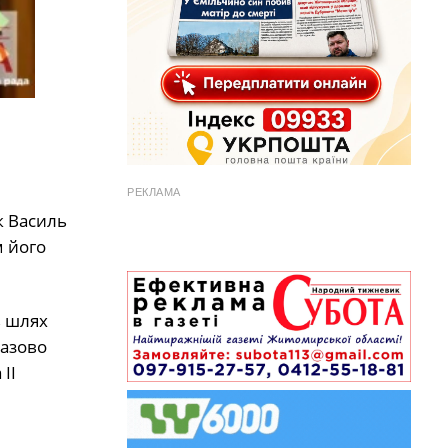
РЕКЛАМА
к Василь
м його
в шлях
разово
II