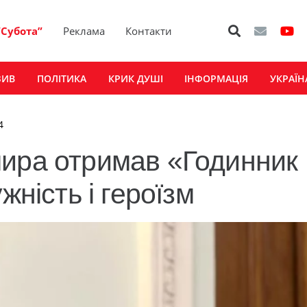
“Субота”
Реклама
Контакти
ЗИВ
ПОЛІТИКА
КРИК ДУШІ
ІНФОРМАЦІЯ
УКРАЇН
4
мира отримав «Годинник
жність і героїзм