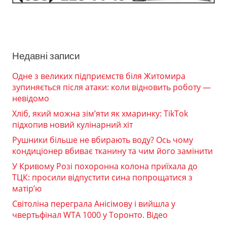
Недавні записи
Одне з великих підприємств біля Житомира
зупиняється після атаки: коли відновить роботу —
невідомо
Хліб, який можна зім’яти як хмаринку: TikTok
підхопив новий кулінарний хіт
Рушники більше не вбирають воду? Ось чому
кондиціонер вбиває тканину та чим його замінити
У Кривому Розі похоронна колона приїхала до
ТЦК: просили відпустити сина попрощатися з
матір’ю
Світоліна переграла Анісімову і вийшла у
чвертьфінал WTA 1000 у Торонто. Відео