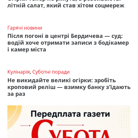
літній салат, який став хітом соцмереж
Гарячі новини
Після погоні в центрі Бердичева — суд:
водій хоче отримати записи з бодікамер
і камер міста
Кулінарія
,
Суботні поради
Не викидайте великі огірки: зробіть
кроповий реліш — взимку банку з’їдають
за раз