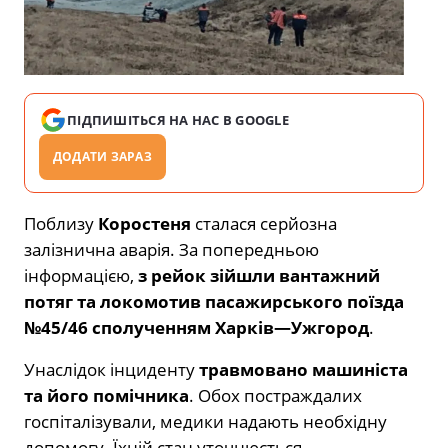
ПІДПИШІТЬСЯ НА НАС В GOOGLE
ДОДАТИ ЗАРАЗ
Поблизу
Коростеня
сталася серйозна
залізнична аварія. За попередньою
інформацією,
з рейок зійшли вантажний
потяг та локомотив пасажирського поїзда
№45/46 сполученням Харків—Ужгород
.
Унаслідок інциденту
травмовано машиніста
та його помічника
. Обох постраждалих
госпіталізували, медики надають необхідну
допомогу. Їхній стан уточнюється.