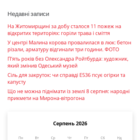
Недавні записи
На Житомирщині за добу сталося 11 пожеж на
відкритих територіях: горіли трава і сміття
У центрі Малина корова провалилася в люк: бетон
різали, арматуру відгинали три години. ФОТО
П’ять років без Олександра Ройтбурда: художник,
який змінив Одеський музей
Сіль для закруток: чи справді Е536 псує огірки та
капусту
Що не можна піднімати із землі 8 серпня: народні
прикмети на Мирона-вітрогона
Серпень 2026
Пн
Вт
Ср
Чт
Пт
Сб
Нд