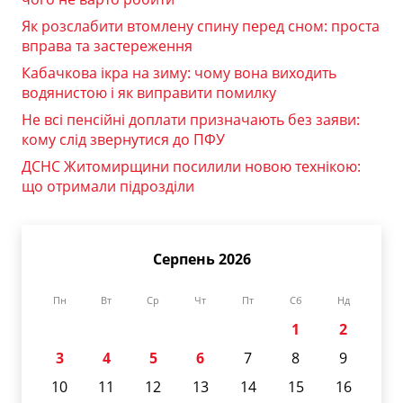
Як розслабити втомлену спину перед сном: проста
вправа та застереження
Кабачкова ікра на зиму: чому вона виходить
водянистою і як виправити помилку
Не всі пенсійні доплати призначають без заяви:
кому слід звернутися до ПФУ
ДСНС Житомирщини посилили новою технікою:
що отримали підрозділи
Серпень 2026
Пн
Вт
Ср
Чт
Пт
Сб
Нд
1
2
3
4
5
6
7
8
9
10
11
12
13
14
15
16