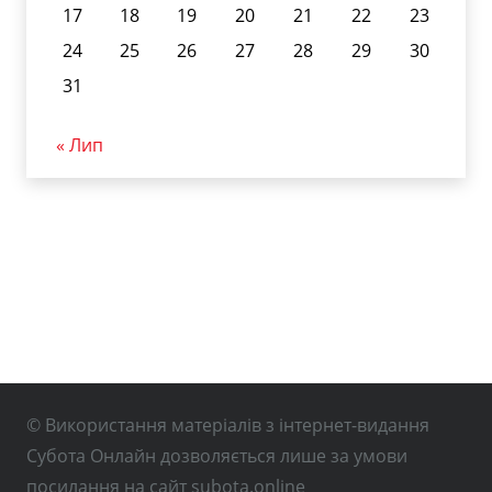
17
18
19
20
21
22
23
24
25
26
27
28
29
30
31
« Лип
© Використання матеріалів з інтернет-видання
Субота Онлайн дозволяється лише за умови
посилання на сайт subota.online