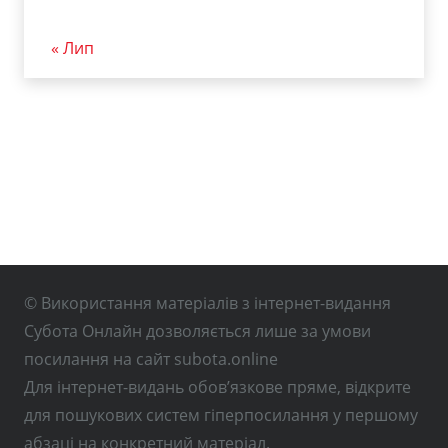
« Лип
© Використання матеріалів з інтернет-видання
Субота Онлайн дозволяється лише за умови
посилання на сайт subota.online
Для інтернет-видань обов’язкове пряме, відкрите
для пошукових систем гіперпосилання у першому
абзаці на конкретний матеріал.