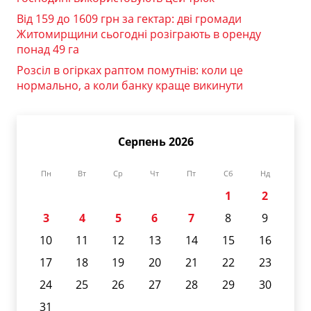
Від 159 до 1609 грн за гектар: дві громади
Житомирщини сьогодні розіграють в оренду
понад 49 га
Розсіл в огірках раптом помутнів: коли це
нормально, а коли банку краще викинути
Серпень 2026
Пн
Вт
Ср
Чт
Пт
Сб
Нд
1
2
3
4
5
6
7
8
9
10
11
12
13
14
15
16
17
18
19
20
21
22
23
24
25
26
27
28
29
30
31