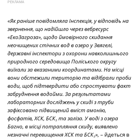
РЕКЛАМА
«Як раніше повідомляла Інспекція, у відповідь на
звернення, що надійшло через вебресурс
«ЕкоЗагроза», щодо ймовірного скидання
неочищених стічних вод в озеро у Звягелі,
державні інспектори з охорони навколишнього
природного середовища Поліського округу
виїхали за вказаними координатами. На місці
вони обстежили територію та відібрали проби
води, щоб підтвердити або спростувати факт
забруднення водойми. За результатами
лабораторних досліджень у скиді з труби
зафіксовано підвищений вміст амонію,
фосфатів, ХСК, БСК₅ та заліза. У воді з озера
Багно, в місці потрапляння скиду, виявлено
незначні перевищення ХСК та БСК₅»,
– йдеться в