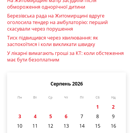
На Житомирщині матір засудили після
обмороження однорічної дитини
Березівська рада на Житомирщині вдруге
оголосила тендер на амбулаторію: перший
скасували через порушення
Тиск підвищився через хвилювання: як
заспокоїтися і коли викликати швидку
У лікарні вимагають гроші за КТ: коли обстеження
має бути безоплатним
Серпень 2026
Пн
Вт
Ср
Чт
Пт
Сб
Нд
1
2
3
4
5
6
7
8
9
10
11
12
13
14
15
16