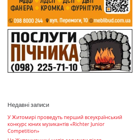
Недавні записи
У Житомирі проведуть перший всеукраїнський
конкурс юних музикантів «Richter Junior
Competition»