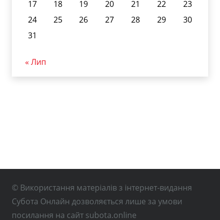
17
18
19
20
21
22
23
24
25
26
27
28
29
30
31
« Лип
© Використання матеріалів з інтернет-видання
Субота Онлайн дозволяється лише за умови
посилання на сайт subota.online