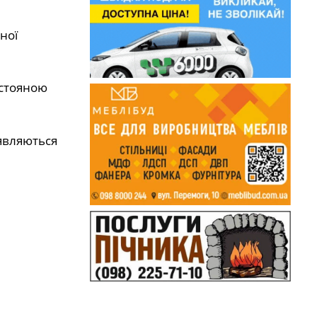
ної
дстояною
’являються