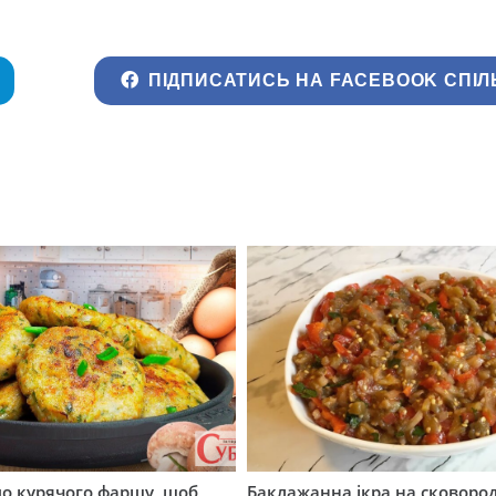
ПІДПИСАТИСЬ НА FACEBOOK СПІЛ
до курячого фаршу, щоб
Баклажанна ікра на сковород