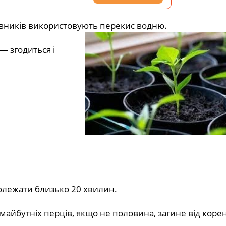
чівників використовують перекис водню.
— згодиться і
ролежати близько 20 хвилин.
майбутніх перців, якщо не половина, загине від коре