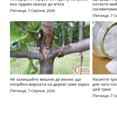
яка чудово смакує до м’яса
котлети ви
соковитими
П’ятниця, 7 Серпня, 2026
П’ятниця, 7 С
Не залишайте вишню до весни: що
Насипте тро
потрібно вирізати на дереві саме зараз
для чого го
цей трюк
П’ятниця, 7 Серпня, 2026
П’ятниця, 7 С