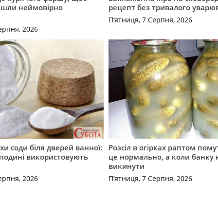
йшли неймовірно
рецепт без тривалого уварю
П’ятниця, 7 Серпня, 2026
ерпня, 2026
хи соди біля дверей ванної:
Розсіл в огірках раптом пому
сподині використовують
це нормально, а коли банку
викинути
ерпня, 2026
П’ятниця, 7 Серпня, 2026