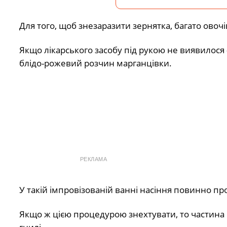
Для того, щоб знезаразити зернятка, багато ово
Якщо лікарського засобу під рукою не виявилося 
блідо-рожевий розчин марганцівки.
РЕКЛАМА
У такій імпровізованій ванні насіння повинно п
Якщо ж цією процедурою знехтувати, то частина 