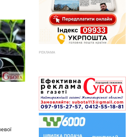
РЕКЛАМА
невої