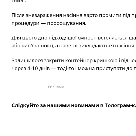
гнилі.
Після знезараження насіння варто промити під п
процедури — пророщування.
Для цього дно підходящої ємності встеляється ш
або кип’яченою), а наверх викладаються насіння.
Залишилося закрити контейнер кришкою і віднести
через 4-10 днів — тоді-то і можна приступати до п
РЕКЛАМА
Слідкуйте за нашими новинами в Телеграм-к