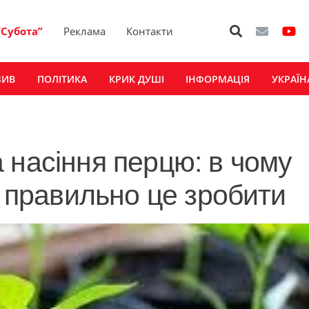
“Субота”
Реклама
Контакти
ЗИВ
ПОЛІТИКА
КРИК ДУШІ
ІНФОРМАЦІЯ
УКРАЇН
 насіння перцю: в чому
к правильно це зробити