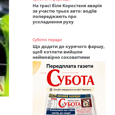
На трасі біля Коростеня аварія
за участю трьох авто: водіїв
попереджають про
ускладнення руху
Суботні поради
Що додати до курячого фаршу,
щоб котлети вийшли
неймовірно соковитими