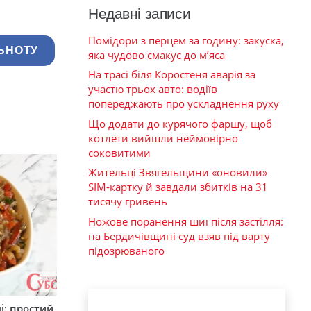
Недавні записи
Помідори з перцем за годину: закуска,
ЬНОТУ
яка чудово смакує до м’яса
На трасі біля Коростеня аварія за
участю трьох авто: водіїв
попереджають про ускладнення руху
Що додати до курячого фаршу, щоб
котлети вийшли неймовірно
соковитими
Жительці Звягельщини «оновили»
SIM-картку й завдали збитків на 31
тисячу гривень
Ножове поранення шиї після застілля:
на Бердичівщині суд взяв під варту
підозрюваного
і: простий