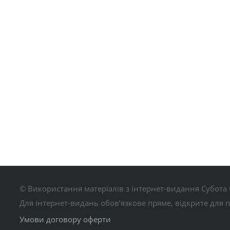
© Використання матеріалів з інтернет-видання Субота 
Для інтернет-видань обов’язкове пряме, відкрите для 
Умови договору оферти