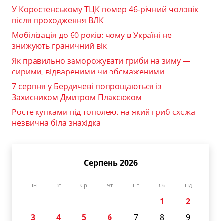
У Коростенському ТЦК помер 46-річний чоловік
після проходження ВЛК
Мобілізація до 60 років: чому в Україні не
знижують граничний вік
Як правильно заморожувати гриби на зиму —
сирими, відвареними чи обсмаженими
7 серпня у Бердичеві попрощаються із
Захисником Дмитром Плаксюком
Росте купками під тополею: на який гриб схожа
незвична біла знахідка
Серпень 2026
Пн
Вт
Ср
Чт
Пт
Сб
Нд
1
2
3
4
5
6
7
8
9